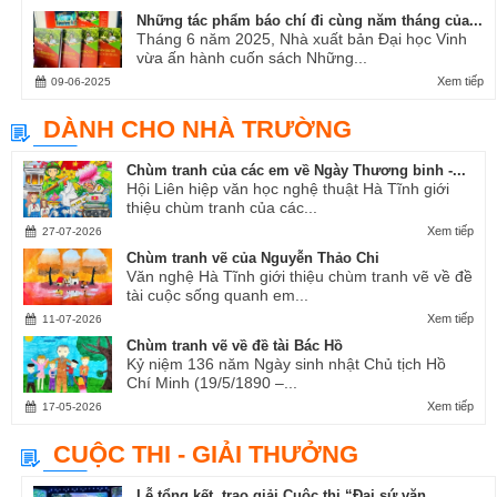
Những tác phẩm báo chí đi cùng năm tháng của...
Tháng 6 năm 2025, Nhà xuất bản Đại học Vinh
vừa ấn hành cuốn sách Những...
Xem tiếp
09-06-2025
DÀNH CHO NHÀ TRƯỜNG
Chùm tranh của các em về Ngày Thương binh -...
Hội Liên hiệp văn học nghệ thuật Hà Tĩnh giới
thiệu chùm tranh của các...
Xem tiếp
27-07-2026
Chùm tranh vẽ của Nguyễn Thảo Chi
Văn nghệ Hà Tĩnh giới thiệu chùm tranh vẽ về đề
tài cuộc sống quanh em...
Xem tiếp
11-07-2026
Chùm tranh vẽ về đề tài Bác Hồ
Kỷ niệm 136 năm Ngày sinh nhật Chủ tịch Hồ
Chí Minh (19/5/1890 –...
Xem tiếp
17-05-2026
CUỘC THI - GIẢI THƯỞNG
Lễ tổng kết, trao giải Cuộc thi “Đại sứ văn...