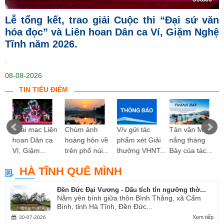
Lễ tổng kết, trao giải Cuộc thi “Đại sứ văn
hóa đọc” và Liên hoan Dân ca Ví, Giặm Nghệ
Tĩnh năm 2026.
.
08-08-2026
TIN TIÊU ĐIỂM
ng
Khai mạc Liên
Chùm ảnh
V/v gửi tác
Tản văn Mùa
hoan Dân ca
hoàng hôn về
phẩm xét Giải
nắng tháng
Ví, Giặm...
trên phố núi...
thưởng VHNT...
Bảy của tác...
HÀ TĨNH QUÊ MÌNH
Đền Đức Đại Vương - Dấu tích tín ngưỡng thờ...
Nằm yên bình giữa thôn Bình Thắng, xã Cẩm
Bình, tỉnh Hà Tĩnh, Đền Đức...
Xem tiếp
30-07-2026