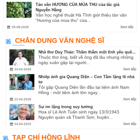
Tản văn HƯƠNG CỦA MÙA THU của tác giả
Nguyễn Hằng
Văn học nghệ thuật Hà Tĩnh giới thiệu tản văn
“Hương của mùa thu” của...
Xem tiếp
05-08-2026
CHÂN DUNG VĂN NGHỆ SĨ
Nhà thơ Duy Thảo: Thăm thẳm một tình yêu quê...
Thuộc thơ ông, biết về ông đã lâu nhưng những
ngày xuân gặp lại người...
Xem tiếp
24-04-2026
Nhiếp ảnh gia Quang Diện – Con Tằm lặng lẽ nhả
tơ
Tôi gặp Quang Diện lần đầu tại tiệm ảnh Nam
Hồng - một tiệm ảnh lớn ngay...
Xem tiếp
22-04-2026
Sự im lặng trong suy tưởng
Họa sĩ Lê Anh Tuấn sinh ngày 13/3/1943.
Nguyên quán xã Thanh Sơn, huyện...
Xem tiếp
03-04-2025
TẠP CHÍ HỒNG LĨNH