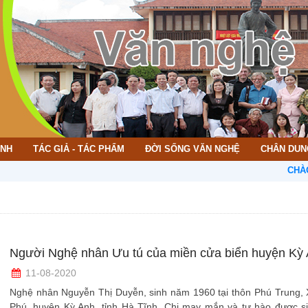
ÌNH
TÁC GIẢ - TÁC PHẨM
ĐỜI SỐNG VĂN NGHỆ
CHÂN DUN
CHÀO MỪNG 
Người Nghệ nhân Ưu tú của miền cửa biển huyện Kỳ
11-08-2020
Nghệ nhân Nguyễn Thị Duyễn, sinh năm 1960 tại thôn Phú Trung, 
Phú, huyện Kỳ Anh, tỉnh Hà Tĩnh. Chị may mắn và tự hào được si