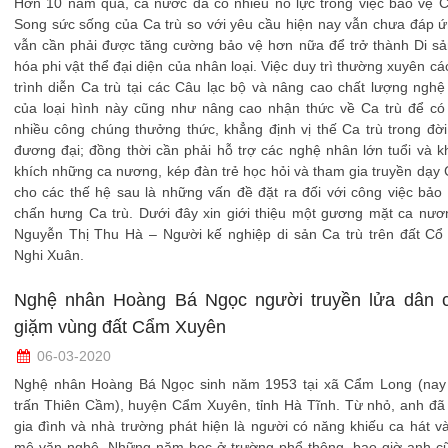
Hơn 10 năm qua, cả nước đã có nhiều nỗ lực trong việc bảo vệ C
Song sức sống của Ca trù so với yêu cầu hiện nay vẫn chưa đáp 
vẫn cần phải được tăng cường bảo vệ hơn nữa để trở thành Di sả
hóa phi vật thể đại diện của nhân loại. Việc duy trì thường xuyên cá
trình diễn Ca trù tại các Câu lạc bộ và nâng cao chất lượng nghệ
của loại hình này cũng như nâng cao nhận thức về Ca trù để có
nhiều công chúng thưởng thức, khẳng định vị thế Ca trù trong đờ
đương đại; đồng thời cần phải hỗ trợ các nghệ nhân lớn tuổi và 
khích những ca nương, kép đàn trẻ học hỏi và tham gia truyền dạy 
cho các thế hệ sau là những vấn đề đặt ra đối với công việc bảo
chấn hưng Ca trù. Dưới đây xin giới thiệu một gương mặt ca nươ
Nguyễn Thị Thu Hà – Người kế nghiệp di sản Ca trù trên đất Cổ
Nghi Xuân.
Nghệ nhân Hoàng Bá Ngọc người truyền lửa dân c
giặm vùng đất Cẩm Xuyên
06-03-2020
Nghệ nhân Hoàng Bá Ngọc sinh năm 1953 tại xã Cẩm Long (nay l
trấn Thiên Cầm), huyện Cẩm Xuyên, tỉnh Hà Tĩnh. Từ nhỏ, anh đã
gia đình và nhà trường phát hiện là người có năng khiếu ca hát 
mê văn nghệ. Những năm học ở trường phổ thông, bao giờ anh cũ