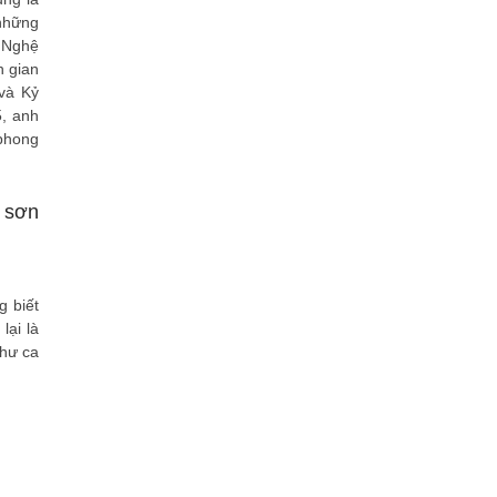
 những
m Nghệ
 gian
và Kỷ
, anh
phong
 sơn
g biết
lại là
như ca