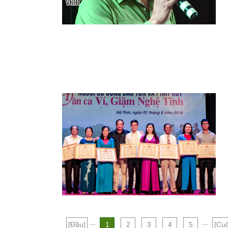
...
...
[Đầu]
1
2
3
4
5
[Cuố