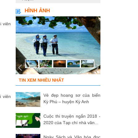
HÌNH ẢNH
i viên
TIN XEM NHIỀU NHẤT
Vẻ đẹp hoang sơ của biển
i viên
Kỳ Phú – huyện Kỳ Anh
Cuộc thi truyện ngắn 2018 -
2020 của Tạp chí nhà văn...
Ngày Sách và Văn hóa đọc