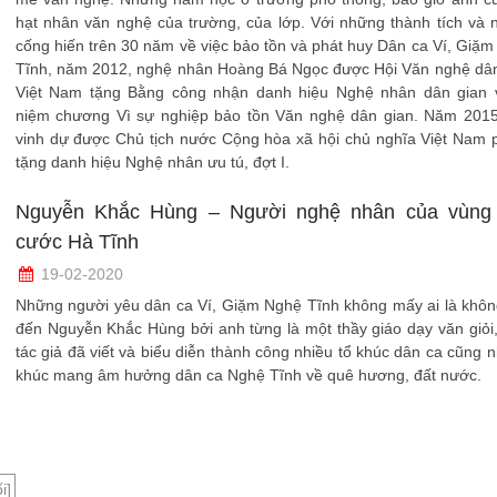
hạt nhân văn nghệ của trường, của lớp. Với những thành tích và
cống hiến trên 30 năm về việc bảo tồn và phát huy Dân ca Ví, Giặ
Tĩnh, năm 2012, nghệ nhân Hoàng Bá Ngọc được Hội Văn nghệ dân
Việt Nam tặng Bằng công nhận danh hiệu Nghệ nhân dân gian 
niệm chương Vì sự nghiệp bảo tồn Văn nghệ dân gian. Năm 2015
vinh dự được Chủ tịch nước Cộng hòa xã hội chủ nghĩa Việt Nam 
tặng danh hiệu Nghệ nhân ưu tú, đợt I.
Nguyễn Khắc Hùng – Người nghệ nhân của vùng
cước Hà Tĩnh
19-02-2020
Những người yêu dân ca Ví, Giặm Nghệ Tĩnh không mấy ai là khôn
đến Nguyễn Khắc Hùng bởi anh từng là một thầy giáo dạy văn giỏi, 
tác giả đã viết và biểu diễn thành công nhiều tổ khúc dân ca cũng 
khúc mang âm hưởng dân ca Nghệ Tĩnh về quê hương, đất nước.
i]