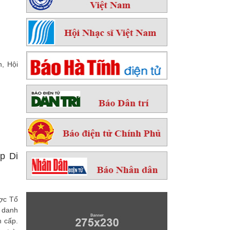
n, Hội
p Di
ược Tổ
 danh
n cấp.