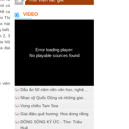
ời có
ghề ca
VIDEO
ễn Thị
e hát
 biết.
p 2, 3
ia hội
và đạt
Error loading player:
No playable sources found
i viên
Dấu ấn 50 năm nền văn học, nghệ...
Nhạc sỹ Quốc Dũng và những giai...
Vọng chiều Tam Soa
Giai điệu quê hương: Hoa dong riềng
DÒNG SÔNG KÝ ỨC - Thơ: Triệu
Huệ...