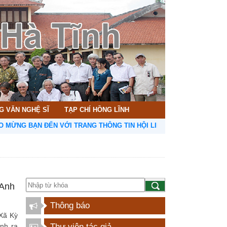
G VĂN NGHỆ SĨ
TẠP CHÍ HỒNG LĨNH
BẠN ĐẾN VỚI TRANG THÔNG TIN HỘI LIÊN HIỆP VĂN HỌC NGHỆ THUẬ
 Anh
Thông báo
Xã Kỳ
nh ra
Thư viện tác giả