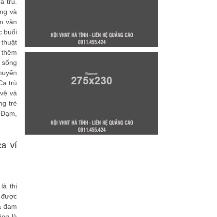
a trù.
ứng và
n văn
c buổi
 thuật
 thêm
i sống
khuyến
Ca trù
 vệ và
ng trẻ
 Đạm,
a ví
à thị
 được
và đam
ng là