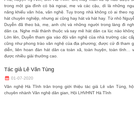
trong một gia đình có bà ngoại, mẹ và các cậu, dì là những ngư
năng khiếu văn hóa, văn nghệ. Tuy trong nhà không có ai theo n
hát chuyên nghiệp, nhưng ai cũng hay hát và hát hay. Từ nhỏ Nguy
Duyễn đã theo bà, mẹ, anh chị và những người trong làng đi ngh
dân ca. Nghe mãi thành thuộc và say mê hát dân ca lúc nào không
Lớn lên, Duyễn tham gia vào đội văn nghệ của nhà trường các cấ
cũng như phong trào văn nghệ của địa phương; được cử đi tham g
diễn, liên hoan đàn hát dân ca toàn xã, toàn huyện, toàn tỉnh… 
được nhiều giải thưởng cao.
Tác giả Lê Văn Tùng
01-07-2020
Văn nghệ Hà Tĩnh trân trọng giới thiệu tác giả Lê văn Tùng, hộ
chuyên nhành Văn nghệ dân gian, Hội LHVHNT Hà Tĩnh