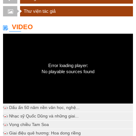
Thư viện tác giả
VIDEO
Error loading player:
No playable sources found
Dấu ấn 50 năm nền văn học, nghệ...
Nhạc sỹ Quốc Dũng và những giai...
Vọng chiều Tam Soa
Giai điệu quê hương: Hoa dong riềng