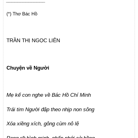
______________
(*) Thơ Bác Hồ
TRẦN THỊ NGỌC LIÊN
Chuyện về Người
Mẹ kể con nghe về Bác Hồ Chí Minh
Trái tim Người đập theo nhịp non sông
Xóa xiềng xích, gông cùm nô lệ
Rạng rỡ bình minh, phấp phới cờ hồng