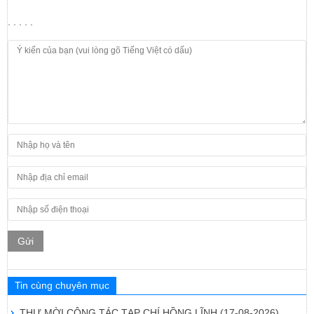
. . . . .
Gửi
Tin cùng chuyên mục
THƯ MỜI CỘNG TÁC TẠP CHÍ HỒNG LĨNH
(17-08-2026)