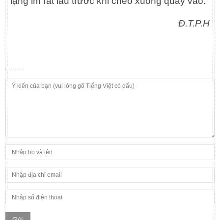
lặng im rất lâu trước khi chèo xuồng quay vào.
Đ.T.P.H
. . . . .
Gửi