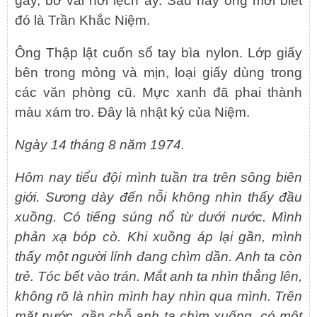
gầy, bờ vai hơi lệch ấy. Sau này ông mới biết
đó là Trần Khắc Niệm.
Ông Thập lật cuốn sổ tay bìa nylon. Lớp giấy
bên trong mỏng và mịn, loại giấy dùng trong
các văn phòng cũ. Mực xanh đã phai thành
màu xám tro. Đây là nhật ký của Niệm.
Ngày 14 tháng 8 năm 1974.
Hôm nay tiểu đội mình tuần tra trên sông biên
giới. Sương dày đến nỗi không nhìn thấy đầu
xuồng. Có tiếng súng nổ từ dưới nước. Mình
phản xạ bóp cò. Khi xuồng áp lại gần, mình
thấy một người lính đang chìm dần. Anh ta còn
trẻ. Tóc bết vào trán. Mắt anh ta nhìn thẳng lên,
không rõ là nhìn mình hay nhìn qua mình. Trên
mặt nước, gần chỗ anh ta chìm xuống, có một