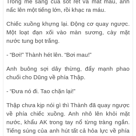
Trong mê sảng của sốt rét và mất máu, anh
nấc lên một tiếng lớn, rồi khạc ra máu.
Chiếc xuồng khựng lại. Động cơ quay ngược.
Một loạt đạn xối vào màn sương, cày mặt
nước tung bọt trắng.
- “Bơi!” Thành hét lên. “Bơi mau!”
Anh buông sợi dây thừng, đẩy mạnh phao
chuối cho Dũng về phía Thập.
- “Đưa nó đi. Tao chặn lại!”
Thập chưa kịp nói gì thì Thành đã quay ngược
về phía chiếc xuồng. Anh nhô lên khỏi mặt
nước, khẩu AK trong tay nổ từng tràng ngắn.
Tiếng súng của anh hút tất cả hỏa lực về phía