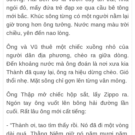
ngói đỏ, mấy đứa trẻ đạp xe qua cầu bê tông
mới bắc. Khúc sông từng có một người nằm lại
giờ trong hơn ông tưởng. Nước mang màu trời
chiều, yên đến nao lòng.
Ông và Vũ thuê một chiếc xuồng nhỏ của
người dân địa phương, chèo ra giữa dòng.
Đến khoảng nước mà ông đoán là nơi xưa kia
Thành đã quay lại, ông ra hiệu dừng chèo. Gió
thổi nhẹ. Mặt sông chỉ gợn lên từng vân mỏng.
Ông Thập mở chiếc hộp sắt, lấy Zippo ra.
Ngón tay ông vuốt lên bông hải đường lần
cuối. Rất lâu ông mới cất tiếng:
- “Thành ơi, tao tìm thấy rồi. Nó đã đi một vòng
dài quá. Thằng Niệm giữ nó năm mươi năm.