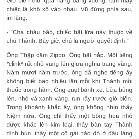
Gió biển thổi qua hàng bàng vuông, làm mấy
chiếc lá khô xô vào nhau. Vũ đứng phía sau,
im lặng.
- “Cha cháu bảo, chiếc bật lửa này thuộc về
chú Thành. Bây giờ, chú là người quyết định.”
Ông Thập cầm Zippo. Ông bật nắp. Một tiếng
*clink* rất nhỏ vang lên giữa nghĩa trang vắng.
Năm mươi năm trước, ông đã nghe tiếng ấy
không biết bao nhiêu lần mỗi khi Thành mồi
thuốc trong hầm. Ông quẹt bánh xe. Lửa bùng
lên, nhỏ và xanh vàng, run rẩy trước gió biển.
Trong khoảnh khắc ấy, ông không nhìn thấy
Niệm nữa. Ông chỉ thấy một bông hoa nhỏ
được khắc lên kim loại, thấy bàn tay Thành
dính bùn, thấy một cô gái nào đó ở đầu làng