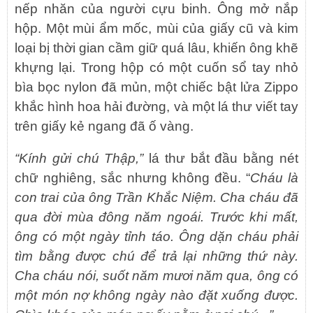
nếp nhăn của người cựu binh. Ông mở nắp
hộp. Một mùi ẩm mốc, mùi của giấy cũ và kim
loại bị thời gian cầm giữ quá lâu, khiến ông khẽ
khựng lại. Trong hộp có một cuốn sổ tay nhỏ
bìa bọc nylon đã mủn, một chiếc bật lửa Zippo
khắc hình hoa hải đường, và một lá thư viết tay
trên giấy kẻ ngang đã ố vàng.
“Kính gửi chú Thập,”
lá thư bắt đầu bằng nét
chữ nghiêng, sắc nhưng không đều. “
Cháu là
con trai của ông Trần Khắc Niệm. Cha cháu đã
qua đời mùa đông năm ngoái. Trước khi mất,
ông có một ngày tỉnh táo. Ông dặn cháu phải
tìm bằng được chú để trả lại những thứ này.
Cha cháu nói, suốt năm mươi năm qua, ông có
một món nợ không ngày nào đặt xuống được.