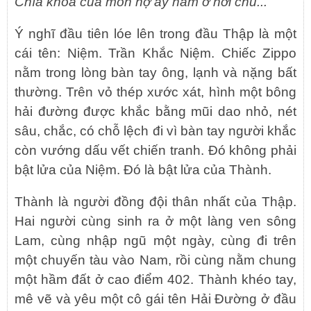
Chìa khóa của món nợ ấy nằm ở nơi chú...”
Ý nghĩ đầu tiên lóe lên trong đầu Thập là một
cái tên: Niệm. Trần Khắc Niệm. Chiếc Zippo
nằm trong lòng bàn tay ông, lạnh và nặng bất
thường. Trên vỏ thép xước xát, hình một bông
hải đường được khắc bằng mũi dao nhỏ, nét
sâu, chắc, có chỗ lệch đi vì bàn tay người khắc
còn vướng dấu vết chiến tranh. Đó không phải
bật lửa của Niệm. Đó là bật lửa của Thành.
Thành là người đồng đội thân nhất của Thập.
Hai người cùng sinh ra ở một làng ven sông
Lam, cùng nhập ngũ một ngày, cùng đi trên
một chuyến tàu vào Nam, rồi cùng nằm chung
một hầm đất ở cao điểm 402. Thành khéo tay,
mê vẽ và yêu một cô gái tên Hải Đường ở đầu