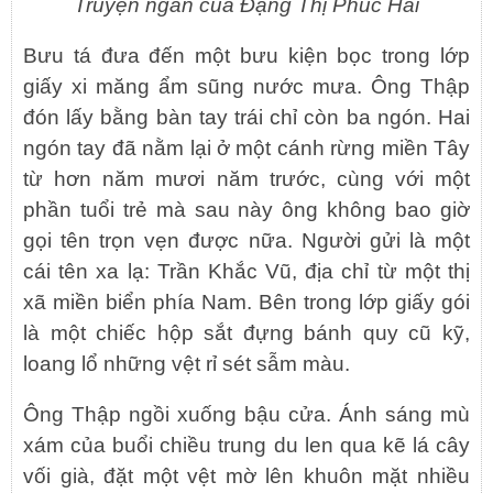
Truyện ngắn của Đặng Thị Phúc Hải
Bưu tá đưa đến một bưu kiện bọc trong lớp
giấy xi măng ẩm sũng nước mưa. Ông Thập
đón lấy bằng bàn tay trái chỉ còn ba ngón. Hai
ngón tay đã nằm lại ở một cánh rừng miền Tây
từ hơn năm mươi năm trước, cùng với một
phần tuổi trẻ mà sau này ông không bao giờ
gọi tên trọn vẹn được nữa. Người gửi là một
cái tên xa lạ: Trần Khắc Vũ, địa chỉ từ một thị
xã miền biển phía Nam. Bên trong lớp giấy gói
là một chiếc hộp sắt đựng bánh quy cũ kỹ,
loang lổ những vệt rỉ sét sẫm màu.
Ông Thập ngồi xuống bậu cửa. Ánh sáng mù
xám của buổi chiều trung du len qua kẽ lá cây
vối già, đặt một vệt mờ lên khuôn mặt nhiều