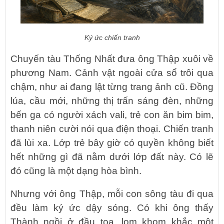
Ký ức chiến tranh
Chuyến tàu Thống Nhất đưa ông Thập xuôi về
phương Nam. Cảnh vật ngoài cửa sổ trôi qua
chậm, như ai đang lật từng trang ảnh cũ. Đồng
lúa, cầu mới, những thị trấn sáng đèn, những
bến ga có người xách vali, trẻ con ăn bim bim,
thanh niên cười nói qua điện thoại. Chiến tranh
đã lùi xa. Lớp trẻ bây giờ có quyền không biết
hết những gì đã nằm dưới lớp đất này. Có lẽ
đó cũng là một dạng hòa bình.
Nhưng với ông Thập, mỗi con sông tàu đi qua
đều làm ký ức dậy sóng. Có khi ông thấy
Thành ngồi ở đầu toa, lom khom khắc một