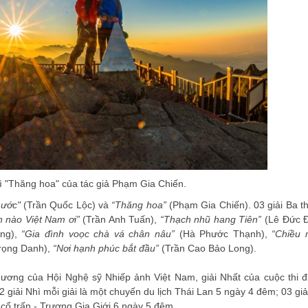
ì "Thăng hoa" của tác giả Phạm Gia Chiến.
nước"
(Trần Quốc Lộc) và
“Thăng hoa”
(Phạm Gia Chiến). 03 giải Ba t
n nào Việt Nam ơi”
(Trần Anh Tuấn),
“Thạch nhũ hang Tiên”
(Lê Đức Đ
ơng),
“Gia đình voọc chà vá chân nâu”
(Hà Phước Thạnh),
“Chiều
rọng Danh),
“Nơi hạnh phúc bắt đầu”
(Trần Cao Bảo Long).
ương của Hội Nghệ sỹ Nhiếp ảnh Việt Nam, giải Nhất của cuộc thi 
 giải Nhì mỗi giải là một chuyến du lịch Thái Lan 5 ngày 4 đêm; 03 giả
 cổ trấn - Trương Gia Giới 6 ngày 5 đêm…