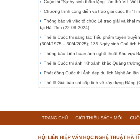
Cuộc thi “Sự hy sinh thầm lặng” lần thứ VII: Vi
Chương trình công diễn và trao giải cuộc thi “T
Thông báo về việc tổ chức Lễ trao giải và khai 
tại Hà Tĩnh
(22-08-2024)
Thể lệ Cuộc thi sáng tác Tiểu phẩm tuyên truy
(30/4/1975 – 30/4/2025); 135 Ngày sinh Chủ tịch
Thông báo Liên hoan ảnh nghệ thuật Khu vực Bắ
Thể lệ Cuộc thi ảnh “Khoảnh khắc Quảng trườn
Phát động Cuộc thi Ảnh đẹp du lịch Nghệ An lần
Thể lệ Giải báo chí cấp tỉnh về xây dựng Đảng (
TRANG CHỦ
GIỚI THIỆU SÁCH MỚI
CUỘ
HỘI LIÊN HIỆP VĂN HỌC NGHỆ THUẬT HÀ T