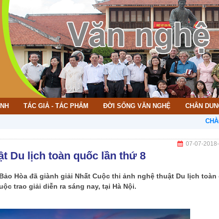
ÌNH
TÁC GIẢ - TÁC PHẨM
ĐỜI SỐNG VĂN NGHỆ
CHÂN DUN
CHÀO MỪNG 
07-07-2018
ật Du lịch toàn quốc lần thứ 8
Bảo Hòa đã giành giải Nhất Cuộc thi ảnh nghệ thuật Du lịch toàn
ộc trao giải diễn ra sáng nay, tại Hà Nội.