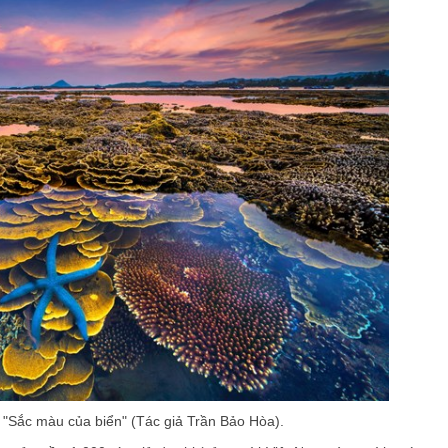
 "Sắc màu của biển" (Tác giả Trần Bảo Hòa).