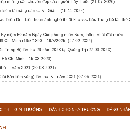
ết tiếp những câu chuyện đẹp của người thầy thuốc
(21-07-2026)
ìm kiếm tài năng dân ca Ví, Giặm”
(18-11-2024)
mạc Triển lãm, Liên hoan ảnh nghệ thuật khu vực Bắc Trung Bộ lần thứ 
ền Kỷ niệm 50 năm Ngày Giải phóng miền Nam, thống nhất đất nước
 Hồ Chí Minh (19/5/1890 – 19/5/2025)
(27-02-2024)
c Trung Bộ lần thứ 29 năm 2023 tại Quảng Trị
(27-03-2023)
g Hồ Chí Minh”
(15-03-2023)
 thứ III năm 2021
(20-08-2021)
Giải Búa liềm vàng) lần thứ IV - năm 2021
(07-05-2021)
C THI - GIẢI THƯỞNG
DÀNH CHO NHÀ TRƯỜNG
ĐĂNG NHẬ
ĨNH