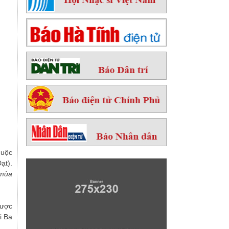
huộc
ạt).
 mùa
được
i Ba