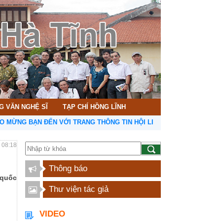
G VĂN NGHỆ SĨ
TẠP CHÍ HỒNG LĨNH
BẠN ĐẾN VỚI TRANG THÔNG TIN HỘI LIÊN HIỆP VĂN HỌC NGHỆ THUẬ
- 08:18
Thông báo
 quốc
Thư viện tác giả
VIDEO