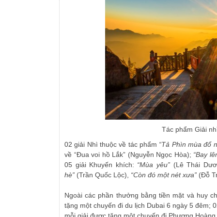
Tác phẩm Giải nh
02 giải Nhì thuộc về tác phẩm
“Tả Phìn mùa đổ 
về “Đua voi hồ Lắk” (Nguyễn Ngọc Hòa);
“Bay lê
05 giải Khuyến khích:
“Mùa yêu”
(Lê Thái Dư
hè”
(Trần Quốc Lộc),
“Còn đó một nét xưa”
(Đỗ T
Ngoài các phần thưởng bằng tiền mặt và huy ch
tặng một chuyến đi du lịch Dubai 6 ngày 5 đêm; 02
mỗi giải được tặng một chuyến đi Phượng Hoàng