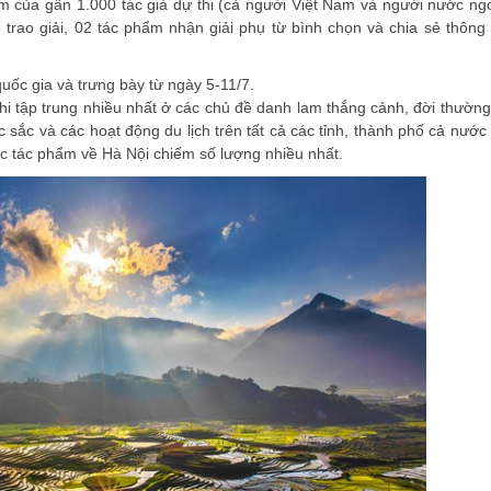
ẩm của gần 1.000 tác giả dự thi (cả người Việt Nam và người nước ngo
rao giải, 02 tác phẩm nhận giải phụ từ bình chọn và chia sẻ thông
quốc gia và trưng bày từ ngày 5-11/7.
i tập trung nhiều nhất ở các chủ đề danh lam thắng cảnh, đời thường
sắc và các hoạt động du lịch trên tất cả các tỉnh, thành phố cả nước
các tác phẩm về Hà Nội chiếm số lượng nhiều nhất.