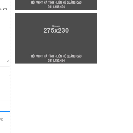
s.vn
ực