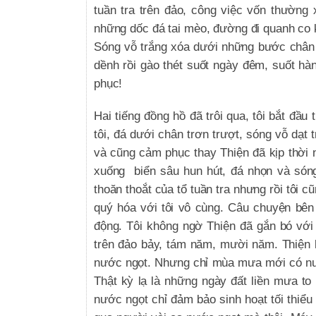
tuần tra trên đảo, công việc vốn thườn
những dốc đá tai mèo, đường đi quanh co kh
Sóng vỗ trắng xóa dưới những bước chân t
dềnh rồi gào thét suốt ngày đêm, suốt hà
phục!
Hai tiếng đồng hồ đã trôi qua, tôi bắt đầ
tôi, đá dưới chân trơn trượt, sóng vỗ dạt
và cũng cảm phục thay Thiện đã kịp thời nh
xuống biển sâu hun hút, đá nhọn và sóng
thoăn thoắt của tổ tuần tra nhưng rồi tôi 
quý hóa với tôi vô cùng. Câu chuyện bên
động. Tôi không ngờ Thiện đã gắn bó với
trên đảo bảy, tám năm, mười năm. Thiện
nước ngọt. Nhưng chỉ mùa mưa mới có nướ
Thật kỳ lạ là những ngày đất liền mưa to
nước ngọt chỉ đảm bảo sinh hoạt tối thiểu