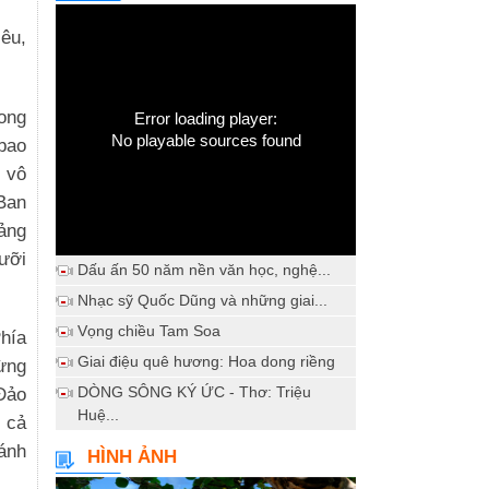
êu,
rong
Error loading player:
No playable sources found
 bao
n vô
 Ban
ảng
ưỡi
Dấu ấn 50 năm nền văn học, nghệ...
Nhạc sỹ Quốc Dũng và những giai...
Vọng chiều Tam Soa
hía
Giai điệu quê hương: Hoa dong riềng
ừng
DÒNG SÔNG KÝ ỨC - Thơ: Triệu
 Đảo
Huệ...
h cả
ánh
HÌNH ẢNH