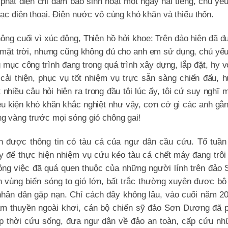
phát điện chỉ đảm bảo sinh hoạt một ngày hai tiếng, chủ yế
ạc điện thoại. Điện nước vô cùng khó khăn và thiếu thốn.
ông cuối vì xúc động, Thiện hồ hởi khoe: Trên đảo hiện đã 
 mặt trời, nhưng cũng không đủ cho anh em sử dụng, chủ yế
mục công trình đang trong quá trình xây dựng, lắp đặt, hy 
 cải thiện, phục vụ tốt nhiệm vụ trực sẵn sàng chiến đấu, 
 nhiều câu hỏi hiện ra trong đầu tôi lúc ấy, tôi cứ suy nghĩ 
ều kiện khó khăn khắc nghiệt như vậy, cơn cớ gì các anh gắ
g vàng trước mọi sóng gió chông gai!
 được thông tin có tàu cá của ngư dân cầu cứu. Tổ tuần 
 để thực hiện nhiệm vụ cứu kéo tàu cá chết máy đang trôi
ông việc đã quá quen thuộc của những người lính trên đảo
 vùng biển sóng to gió lớn, bất trắc thường xuyên được bộ
 nhân dân gặp nạn. Chỉ cách đây không lâu, vào cuối năm 2
ắm thuyền ngoài khơi, cán bộ chiến sỹ đảo Sơn Dương đã p
ịp thời cứu sống, đưa ngư dân về đảo an toàn, cấp cứu nh