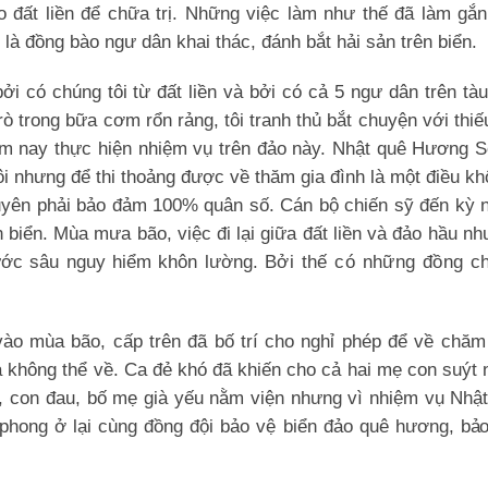
 đất liền để chữa trị. Những việc làm như thế đã làm gắn
là đồng bào ngư dân khai thác, đánh bắt hải sản trên biển.
 có chúng tôi từ đất liền và bởi có cả 5 ngư dân trên tà
 trong bữa cơm rổn rảng, tôi tranh thủ bắt chuyện với thiế
 nay thực hiện nhiệm vụ trên đảo này. Nhật quê Hương S
i nhưng để thi thoảng được về thăm gia đình là một điều k
yên phải bảo đảm 100% quân số. Cán bộ chiến sỹ đến kỳ n
 biển. Mùa mưa bão, việc đi lại giữa đất liền và đảo hầu nh
 nước sâu nguy hiểm khôn lường.
Bởi thế có những đồng ch
vào mùa bão, cấp trên đã bố trí cho nghỉ phép để về chăm
à không thể về. Ca đẻ khó đã khiến cho cả hai mẹ con suýt
, con đau, bố mẹ già yếu nằm viện nhưng vì nhiệm vụ Nhật
 phong ở lại cùng đồng đội bảo vệ biển đảo quê hương,
bảo