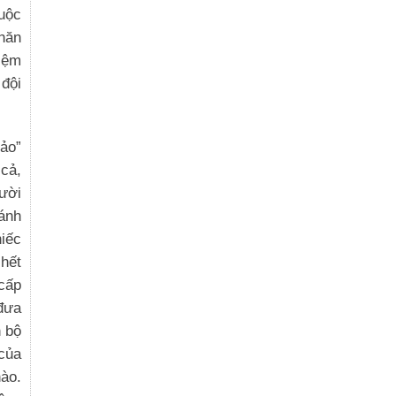
cuộc
hăn
iệm
đội
ảo”
 cả,
ười
ánh
hiếc
 hết
cấp
đưa
n bộ
 của
nào.