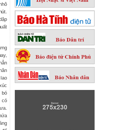
nhô
hút.
 dập
huất
hừng
hay,
 hẳn
hân
 lao
 xúc
 bó
 có
mưa.
chứa
ráng