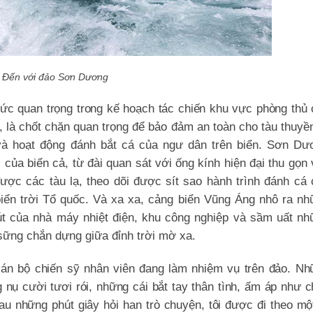
Đến với đảo Sơn Dương
ức quan trọng trong kế hoạch tác chiến khu vực phòng thủ
g,
là chốt chặn quan trọng để bảo đảm an toàn cho tàu thuyề
à hoạt động đánh bắt cá của ngư dân trên biển. Sơn Dư
 của biển cả, từ đài quan sát với ống kính hiện đại thu gọn
ược các tàu lạ, theo dõi được sít sao hành trình đánh cá
iển trời Tổ quốc. Và xa xa, cảng biển Vũng Áng nhô ra nh
út của nhà máy nhiệt điện, khu công nghiệp và sầm uất nh
ững chắn dựng giữa đỉnh trời mờ xa.
cán bộ chiến sỹ nhân viên đang làm nhiệm vụ trên đảo. Nh
ụ cười tươi rói, những cái bắt tay thân tình, ấm áp như 
au những phút giây hỏi han trò chuyện, tôi được đi theo mộ