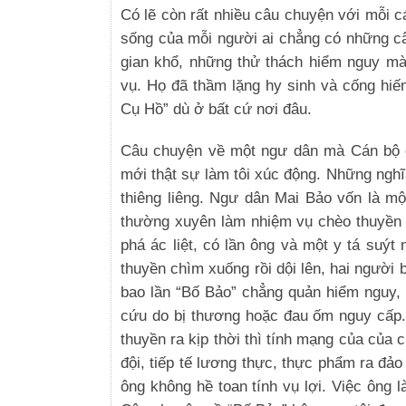
Có lẽ còn rất nhiều câu chuyện với mỗi c
sống của mỗi người ai chẳng có những c
gian khổ, những thử thách hiểm nguy mà
vụ. Họ đã thầm lặng hy sinh và cống hiế
Cụ Hồ” dù ở bất cứ nơi đâu.
Câu chuyện về một ngư dân mà Cán bộ ch
mới thật sự làm tôi xúc động. Những nghĩ
thiêng liêng. Ngư dân Mai Bảo vốn là m
thường xuyên làm nhiệm vụ chèo thuyền 
phá ác liệt, có lần ông và một y tá suý
thuyền chìm xuống rồi dội lên, hai người 
bao lần “Bố Bảo” chẳng quản hiểm nguy, 
cứu do bị thương hoặc đau ốm nguy cấp.
thuyền ra kịp thời thì tính mạng của của
đội, tiếp tế lương thực, thực phẩm ra đả
ông không hề toan tính vụ lợi. Việc ông 