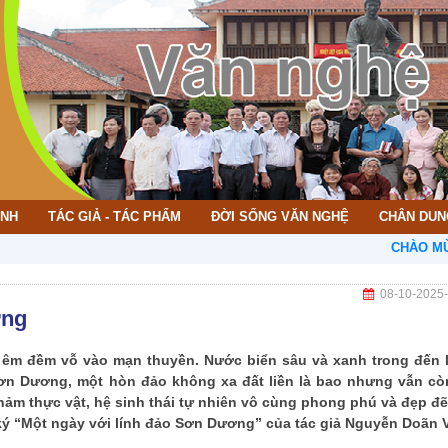
ÌNH
TÁC GIẢ - TÁC PHẨM
ĐỜI SỐNG VĂN NGHỆ
CHÂN DUN
CHÀO MỪNG BẠN 
08-10-2025
ơng
t êm đềm vỗ vào mạn thuyền. Nước biển sâu và xanh trong đến l
ơn Dương, một hòn đảo không xa đất liền là bao nhưng vẫn cò
ảm thực vật, hệ sinh thái tự nhiên vô cùng phong phú và đẹp đẽ
t ký “Một ngày với lính đảo Sơn Dương” của tác giả Nguyễn Doãn V