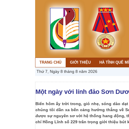
TRANG CHỦ
GIỚI THIỆU
HÀ TĨNH QUÊ M
Thứ 7, Ngày 8 tháng 8 năm 2026
Một ngày với lính đảo Sơn Dư
Biển hôm ấy trời trong, gió nhẹ, sóng dào dạ
chúng tôi dần xa bến cảng hướng thẳng về S
được sự nguyên sơ với hệ thống hang động, th
chí Hồng Lĩnh số 229 trân trọng giới thiệu bú