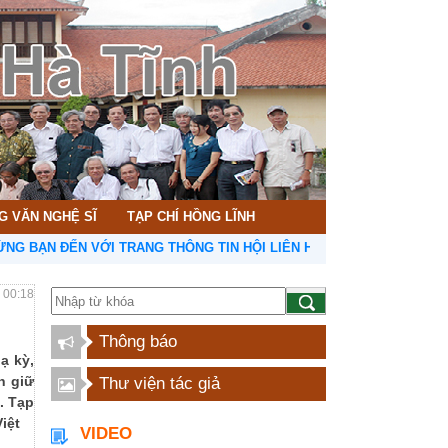
G VĂN NGHỆ SĨ
TẠP CHÍ HỒNG LĨNH
ĐẾN VỚI TRANG THÔNG TIN HỘI LIÊN HIỆP VĂN HỌC NGHỆ THUẬT H
- 00:18
Thông báo
ạ kỳ,
n giữ
Thư viện tác giả
. Tạp
iệt
VIDEO