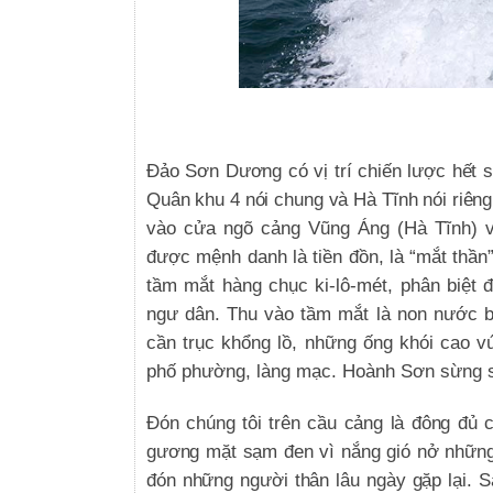
Đảo Sơn Dương có vị trí chiến lược hết s
Quân khu 4 nói chung và Hà Tĩnh nói riên
vào cửa ngõ cảng Vũng Áng (Hà Tĩnh) v
được mệnh danh là tiền đồn, là “mắt thần”
tầm mắt hàng chục ki-lô-mét, phân biệt đ
ngư dân. Thu vào tầm mắt là non nước b
cần trục khổng lồ, những ống khói cao v
phố phường, làng mạc. Hoành Sơn sừng s
Đón chúng tôi trên cầu cảng là đông đủ 
gương mặt sạm đen vì nắng gió nở những n
đón những người thân lâu ngày gặp lại. S