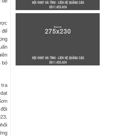
u để
được
u để
vọng
huấn
miên
n bó
tra
 dạt
 Sơn
 đội
023,
hối
ững