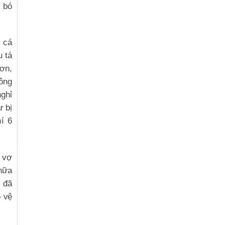
 bó
u cá
u tá
ơn,
hông
ghỉ
ư bị
í 6
 vợ
 nữa
 đã
 vệ