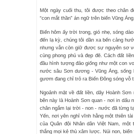
Một ngày cuối thu, tôi được theo chân 
“con mắt thần” án ngữ trên biển Vũng Áng
Biển hôm ấy trời trong, gió nhẹ, sóng d
đến lạ kỳ, chúng tôi dần xa bến cảng hư
nhưng vẫn còn giữ được sự nguyên sơ với
cùng phong phú và đẹp đẽ. Cách đất liền 
đầu hình tượng đảo giống như một con vo
nước sâu Sơn dương - Vũng Áng, sống lư
gươm đang chỉ trỏ ra Biển Đông sóng vỗ t
Ngoảnh mặt về đất liền, dãy Hoành Sơn
bên này là Hoành Sơn quan - nơi in dấu
chân ngắm lại trời - non - nước đã từng t
Yến, nơi yên nghỉ vĩnh hằng một thiên tà
của Quân đội Nhân dân Việt Nam, một t
thắng mọi kẻ thù xâm lược. Núi non, biển 