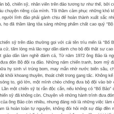
án bộ, chiến sỹ, nhân viên trên đảo tương tự như thế, bởi 
âu chuyện riêng của mình. Tôi thầm cảm phục những khó k
 người lính đảo phải gánh chịu để hoàn thành xuất sắc nh
n, họ đã thầm lặng tỏa sáng những phẩm chất cao quý “Bộ 
iến sỹ trên đảo thường gọi với cái tên trìu mến là “Bố B
a cử, tấm lòng mà lão ngư dân dành cho bộ đội thật sự cao
ột giáo dân làm nghề đánh cá, Từ năm 1972 ông Bảo là ng
đưa đón Bộ đội ra đảo. Những năm chiến tranh, bom mỹ đ
t nữa hy sinh vì trúng bom, may mắn nhờ nước biển sâu, c
bật khỏi khoang thuyền, thoát chết trong gang tấc. Không kể
sóng to, gió lớn, một mình chèo chống đưa bộ đội vào bờ 
 Lần một chiến sỹ bị rắn độc cắn, nếu không có “Bố Bảo” 
 chiến sỹ đã không còn. Chuyện về những hành trình đưa đó
o của ông Bảo còn nhiều, nhưng đáng nói là những việc làm
làm là hoàn toàn tự nguyện, không đòi hỏi một sự đáp đền 