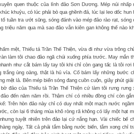
g xuyên quen thuộc của lính đảo Sơn Dương. Mép núi nhấp 
úc khuỷu, có lúc phải bò qua ghềnh đá, lúc lại leo dốc hun 
ổ tuần tra ướt sũng, sóng đánh vào mép đảo rào rạt, sóng
ng triệu năm qua mà sao đảo vẫn kiên gan không thể nào k
u thấm mệt, Thiếu tá Trần Thế Thiện, vừa đi như vừa trông c
 tràn làm tôi chao đảo ngã chúi xuống phía trước. May mắn t
anh như cắt bám lấy tay tôi khi chỉ còn gang tấc là tôi rơi
 trắng ùng oàng, thật là hú vía. Cố bám lấy những bước c
cũng mệt lả. Bên mép biển sóng đang cuồn cuộn, giây phút giải
 bờ đảo của Thiếu tá Trần Thế Thiện cứ làm tôi rưng rưng
 đảo đến năm năm rồi. Thậm chí có nhiều đồng chí còn gắn
 kể: Trên hòn đảo này chỉ có duy nhất một mạch nước ngầm
c, còn lại 6 tháng mùa khô ròng rã không có lấy một hạt 
 nhưng tuyệt nhiên trên đảo lại cứ nắng hạn. Vài chiếc bể 
 hàng ngày, Tất cả phải tắm bằng nước biển, tắm xong chỉ t