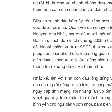
người bị thương và nhanh chóng đưa vào
thêm tình cảm của nhân dân với đảo, nhất 
Bữa cơm lính đảo hôm ấy rộn ràng hơn bởi
vừa được cứu hộ. Quân với dân chuyện trò
Nguyễn Anh Nhật, người đã mười một năm
Hà Tĩnh, cách đơn vị chỉ chừng 200km thô
dễ. Ngoài nhiệm vụ trực SSCĐ thường xu
phép còn phải phụ thuộc vào sóng gió trên
gián đoạn, sóng to, gió lớn, cùng biển
tháng liền không được về thăm nhà.
Nhật kể, lần vợ sinh con đầu lòng đúng 
con nhưng rồi sóng to gió lớn, có phép m
nguy cấp tính mạng; rồi những lần vợ ốm
vượt qua mọi khó khăn, thử thách, xung
bình yên cho ngư dân vươn khơi, bám biển.