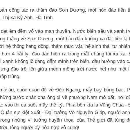
đoàn công tác ra thăm đảo Sơn Dương, một hòn đảo tiền ti
, Thị xã Kỳ Anh, Hà Tĩnh.
ào dạt êm đềm vỗ vào mạn thuyền. Nước biển sâu và xanh t
ớng thẳng về Sơn Dương, một hòn đảo không xa đất liền là
 hệ thống hang động, thảm thực vật, hệ sinh thái tự nhiê
hơn 4 hải lý, đảo dần hiện ra trong mắt chúng tôi xa xa.
i xanh khổng lồ đang đằm mình trên biển, đầu hướng vào c
ng đảo trồi lên giữa mênh mông trời nước hệt như một l
rập trùng.
 mờ ảo, cuồn cuộn đổ về Đèo Ngang, mây bay bàng bạc. P
 những bước chân cha ông đi về phương Nam mở đất, nơi d
ạc vào thi ca suốt mấy thế kỷ. Phía bên kia là Vũng Chùa -
i Quân sự kiệt xuất - Đại tướng Võ Nguyên Giáp, người an
rong những vị tướng huyền thoại của Thế giới đã từng đ
trời, lòng người ấy hòa hợp vô cùng!