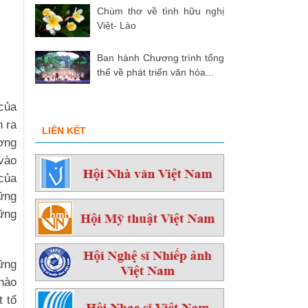
Chùm thơ về tình hữu nghị
Việt- Lào
Ban hành Chương trình tổng
thể về phát triển văn hóa...
 của
n ra
LIÊN KẾT
ơng
 vào
 của
ững
ững
ững
chào
t tổ