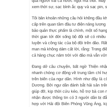
qua người vài ca nước ngọt mà thôi. Máy 
xem thời sự, sạc bình ắc quy và sạc pin, s
Tôi băn khoăn những câu hỏi không đầu kh
cấp trên quan tâm đầu tư điện năng lượng
bảo quản thực phẩm là chính, một số hạng 
thời gian tới đời sống bộ đội sẽ có nhiều
luyện và công tác của bộ đội trên đảo. Rất
man mà không dám cất lời, rằng: Trong đi
cả hàng chục năm trời với đảo mà vẫn vữn
Đang dở câu chuyện, bất ngờ Thiện nhận
nhanh chóng cơ động về trung tâm chỉ huy
trên biển của ngư dân. Hình như đây là c
Dương. Bởi ngư dân đánh bắt hải sản trên
giúp đỡ, kịp thời cứu kéo, hỗ trợ bà con
nhận được thông tin có 3 người dân bị đ
hợp với Hải đội Biên Phòng Vũng Áng, k