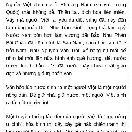
Người Việt định cư ở Phương Nam (so với Trung
Quốc) thật không dễ. Thiên tai, địch họa liên miên.
Vậy mà người Việt lại yêu da diết vùng đất này đến
tận cùng máu thịt. Như Trần Bình Trọng thà làm quỷ
Nước Nam còn hơn làm vương đất Bắc. Như Phan
Bội Châu đặt tên mình là Sào Nam, con chim làm tổ ở
trời Nam. Như Nguyễn Văn Trỗi, xé băng bịt mắt để
nhìn lại một lần nữa hình ảnh quê hương, đất nước
trước khi bị bắn… Vì đất nước này chứa chất giàu
đẹp và những giá trị nhân văn.
Văn hóa lúa nước sinh ra một người Việt là một người
nông dân. Để giữ nhà, giữ nước, một người Việt sinh
ra là một người lính.
Một truyền thống lâu đời của người Việt là “ngụ nông
ư binh”, hòa bình thì cấy cày gặt hái; chiến tranh thì
làm người lính, kể cả khi
Ngoài cật có một manh áo