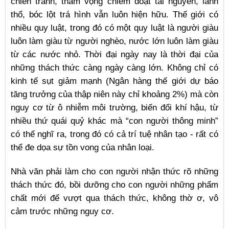
chiến tranh, tham vọng chiếm đoạt tài nguyên, lãnh
thổ, bóc lột trá hình vẫn luôn hiện hữu. Thế giới có
nhiều quy luật, trong đó có một quy luật là người giàu
luôn làm giàu từ người nghèo, nước lớn luôn làm giàu
từ các nước nhỏ. Thời đại ngày nay là thời đại của
những thách thức càng ngày càng lớn. Không chỉ có
kinh tế sụt giảm mạnh (Ngân hàng thế giới dự báo
tăng trưởng của thập niên này chỉ khoảng 2%) mà còn
nguy cơ từ ô nhiễm môi trường, biến đổi khí hậu, từ
nhiều thứ quái quỷ khác mà “con người thông minh”
có thể nghĩ ra, trong đó có cả trí tuệ nhân tạo - rất có
thể đe dọa sự tồn vong của nhân loại.
Nhà văn phải làm cho con người nhận thức rõ những
thách thức đó, bồi dưỡng cho con người những phẩm
chất mới để vượt qua thách thức, không thờ ơ, vô
cảm trước những nguy cơ.