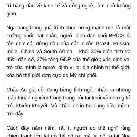
trí hàng đầu về kinh tế và công nghệ, làm chủ không
gian.
Nga đang trong quá trình phục hưng mạnh mẽ, là một
cường quốc hạt nhân, người lãnh đạo khối BRICS là
tên chữ cái đứng đầu của các nước Brazil, Russia,
India, China và South Africa – khối 30% diện tích và
45% dân số, 27% tổng GDP của thế giới; xác định vai
trò của mình là người định vị lại địa chính trị thế giới,
xóa bỏ thế giới đơn cực do Mỹ chi phối.
Châu Âu già cỗi đang bừng tỉnh ngộ, nhận ra những
mâu thuẫn nghiêm trọng trong nội tại khối và những trì
trệ, khiếm khuyết. Và chắc chắn họ cũng sửa mình,
trỗi dậy.
Cách đây năm năm, rất ít người có thể nghĩ rằng
chiến tranh lớn lại có thể nổ ra, mà lại nổ ra tại Nga