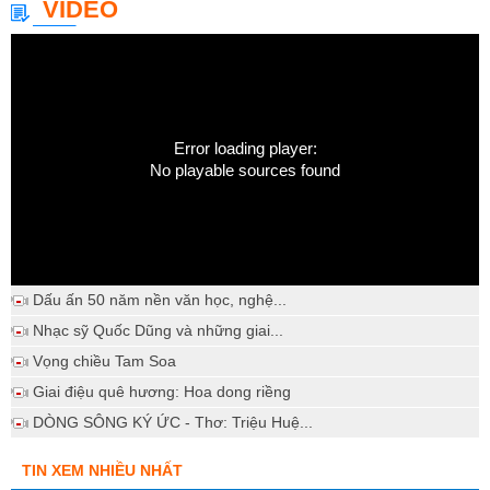
VIDEO
Error loading player:
No playable sources found
Dấu ấn 50 năm nền văn học, nghệ...
Nhạc sỹ Quốc Dũng và những giai...
Vọng chiều Tam Soa
Giai điệu quê hương: Hoa dong riềng
DÒNG SÔNG KÝ ỨC - Thơ: Triệu Huệ...
TIN XEM NHIỀU NHẤT