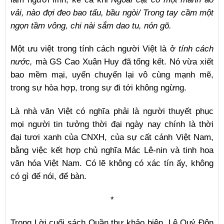
vải, nào đợi đeo bao tấu, bầu ngòi/ Trong tay cầm một
ngọn tầm vông, chi nài sắm dao tu, nón gõ.
Một ưu việt trong tính cách người Việt là ở
tính cách
nước,
mà GS Cao Xuân Huy đã tổng kết. Nó vừa xiết
bao mềm mại, uyển chuyển lại vô cùng mạnh mẽ,
trong sự hòa hợp, trong sự đi tới không ngừng.
Là nhà văn Việt có nghĩa phải là người thuyết phục
mọi người tin tưởng thời đại ngày nay chính là thời
đại tươi xanh của CNXH, của sự cất cánh Việt Nam,
bằng việc kết hợp chủ nghĩa Mác Lê-nin và tinh hoa
văn hóa Việt Nam. Có lẽ không có xác tín ấy, không
có gì để nói, để bàn.
*
Trong Lời cuối sách Quần thư khảo biện, Lê Quý Đôn