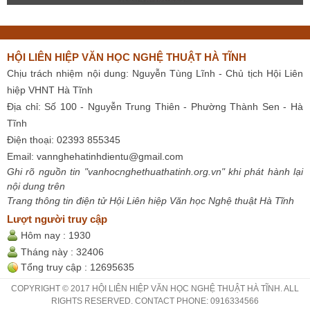
HỘI LIÊN HIỆP VĂN HỌC NGHỆ THUẬT HÀ TĨNH
Chịu trách nhiệm nội dung: Nguyễn Tùng Lĩnh - Chủ tịch Hội Liên
hiệp VHNT Hà Tĩnh
Địa chỉ: Số 100 - Nguyễn Trung Thiên - Phường Thành Sen - Hà
Tĩnh
Điện thoại: 02393 855345
Email:
vannghehatinhdientu@gmail.com
Ghi rõ nguồn tin "vanhocnghethuathatinh.org.vn" khi phát hành lại
nội dung trên
Trang thông tin điện tử Hội Liên hiệp Văn học Nghệ thuật Hà Tĩnh
Lượt người truy cập
Hôm nay :
1930
Tháng này :
32406
Tổng truy cập :
12695635
COPYRIGHT © 2017 HỘI LIÊN HIỆP VĂN HỌC NGHỆ THUẬT HÀ TĨNH. ALL
RIGHTS RESERVED. CONTACT PHONE: 0916334566