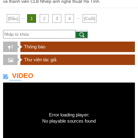
và thành viên CLB Nhiếp ảnh nghệ thuật Hà Tĩnh.
...
...
[Đầu]
1
2
3
4
[Cuối]
Thông báo
Thư viện tác giả
VIDEO
Error loading player:
No playable sources found