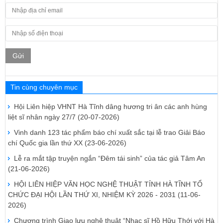
Gửi
Tin cùng chuyên mục
Hội Liên hiệp VHNT Hà Tĩnh dâng hương tri ân các anh hùng
liệt sĩ nhân ngày 27/7
(20-07-2026)
Vinh danh 123 tác phẩm báo chí xuất sắc tại lễ trao Giải Báo
chí Quốc gia lần thứ XX
(23-06-2026)
Lễ ra mắt tập truyện ngắn “Đêm tái sinh” của tác giả Tâm An
(21-06-2026)
HỘI LIÊN HIỆP VĂN HỌC NGHỆ THUẬT TỈNH HÀ TĨNH TỔ
CHỨC ĐẠI HỘI LẦN THỨ XI, NHIỆM KỲ 2026 - 2031
(11-06-
2026)
Chương trình Giao lưu nghệ thuật “Nhạc sĩ Hồ Hữu Thới với Hà