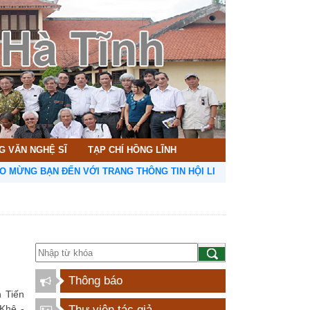
G VĂN NGHỆ SĨ
TẠP CHÍ HỒNG LĨNH
G BẠN ĐẾN VỚI TRANG THÔNG TIN HỘI LIÊN HIỆP VĂN HỌC NGHỆ TH
Thông báo
n Tiến
Khê -
Thư viện tác giả