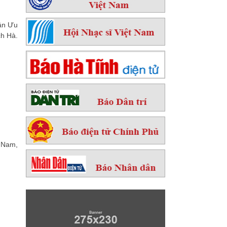
hân Ưu
h Hà.
 Nam,