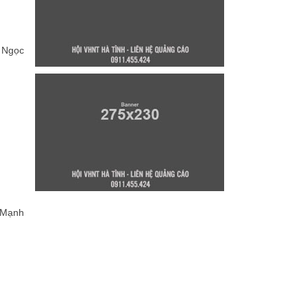
n Ngọc
ĩ Mạnh