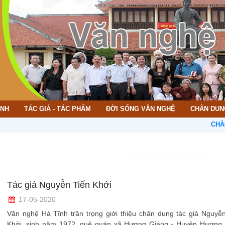
ÌNH
TÁC GIẢ - TÁC PHẨM
ĐỜI SỐNG VĂN NGHỆ
CHÂN DUN
CHÀO MỪN
Tác giả Nguyễn Tiến Khởi
17-05-2020
Văn nghệ Hà Tĩnh trân trọng giới thiệu chân dung tác giả Nguyễ
Khởi, sinh năm 1972, quê quán xã Hương Giang - Huyện Hương 