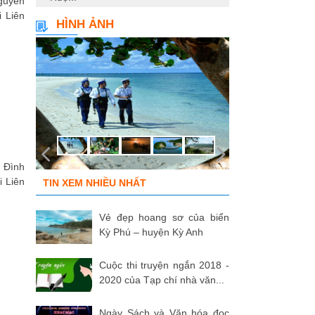
Nguyên
 Liên
HÌNH ẢNH
n Đình
 Liên
TIN XEM NHIỀU NHẤT
Vẻ đẹp hoang sơ của biển
Kỳ Phú – huyện Kỳ Anh
Cuộc thi truyện ngắn 2018 -
2020 của Tạp chí nhà văn...
Ngày Sách và Văn hóa đọc