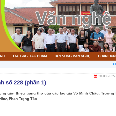
ÌNH
TÁC GIẢ - TÁC PHẨM
ĐỜI SỐNG VĂN NGHỆ
CHÂN DUN
CHÀO MỪ
28-08-2025
h số 228 (phần 1)
rọng giới thiệu trang thơ của các tác giả Võ Minh Châu, Trương
 Như, Phan Trọng Tảo