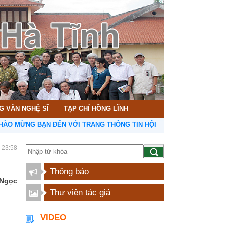
G VĂN NGHỆ SĨ
TẠP CHÍ HỒNG LĨNH
NG BẠN ĐẾN VỚI TRANG THÔNG TIN HỘI LIÊN HIỆP VĂN HỌC NGHỆ 
- 23:58
Thông báo
 Ngọc
Thư viện tác giả
VIDEO