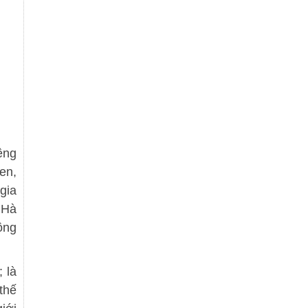
êng
en,
gia
 Hà
ồng
 là
thế