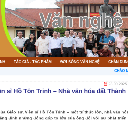
ÌNH
TÁC GIẢ - TÁC PHẨM
ĐỜI SỐNG VĂN NGHỆ
CHÂN DUN
CHÀO MỪNG BẠN ĐẾN 
28-09-2025
n sĩ Hồ Tôn Trinh – Nhà văn hóa đất Thành
ủa Giáo sư, Viện sĩ Hồ Tôn Trinh – một trí thức lớn, nhà văn hóa
ng định những đóng góp to lớn của ông đối với sự phát triển