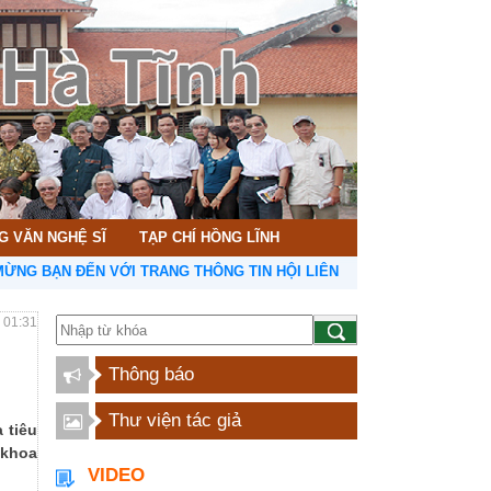
G VĂN NGHỆ SĨ
TẠP CHÍ HỒNG LĨNH
VỚI TRANG THÔNG TIN HỘI LIÊN HIỆP VĂN HỌC NGHỆ THUẬT HÀ TĨ
- 01:31
Thông báo
Thư viện tác giả
 tiêu
 khoa
VIDEO