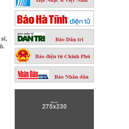
sĩ,
ồ.