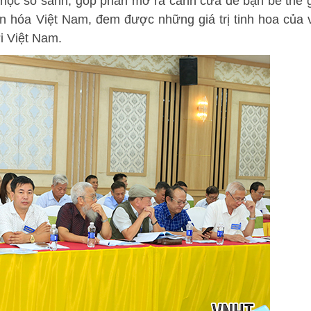
n học so sánh, góp phần mở ra cánh cửa để bạn bè thế g
ăn hóa Việt Nam, đem được những giá trị tinh hoa của 
i Việt Nam.