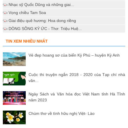
Nhạc sỹ Quốc Dũng và những giai...
Vọng chiều Tam Soa
Giai điệu quê hương: Hoa dong riềng
DÒNG SÔNG KÝ ỨC - Thơ: Triệu Huệ...
TIN XEM NHIỀU NHẤT
Vẻ đẹp hoang sơ của biển Kỳ Phú – huyện Kỳ Anh
Cuộc thi truyện ngắn 2018 - 2020 của Tạp chí nhà
văn...
Ngày Sách và Văn hóa đọc Việt Nam tỉnh Hà Tĩnh
năm 2023
Chùm thơ về tình hữu nghị Việt- Lào