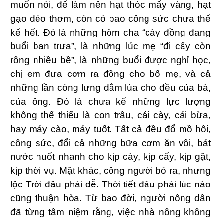
muốn nói, để làm nên hạt thóc mẩy vàng, hạt
gạo dẻo thơm, còn có bao công sức chưa thể
kể hết. Đó là những hôm cha “cày đồng đang
buổi ban trưa”, là những lúc mẹ “đi cấy còn
rông nhiều bề”, là những buổi được nghỉ học,
chị em đưa cơm ra đồng cho bố mẹ, và cả
những lần còng lưng dắm lúa cho đều của bà,
của ông. Đó là chưa kể những lực lượng
không thể thiếu là con trâu, cái cày, cái bừa,
hay máy cào, máy tuốt. Tất cả đều đổ mồ hôi,
công sức, đổi cả những bữa cơm ăn vội, bát
nước nuốt nhanh cho kịp cày, kịp cấy, kịp gặt,
kịp thời vụ. Mặt khác, công người bỏ ra, nhưng
lộc Trời đâu phải dễ. Thời tiết đâu phải lúc nào
cũng thuận hòa. Từ bao đời, người nông dân
đã từng tâm niệm rằng, việc nhà nông không