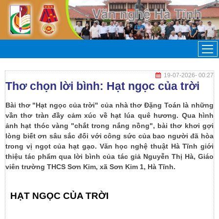
19-07-2026
- 00:27
Thơ chọn lời bình: Hạt ngọc của trời
Bài thơ "Hạt ngọc của trời" của nhà thơ Đặng Toán là những
vần thơ tràn đầy cảm xúc về hạt lúa quê hương. Qua hình
ảnh hạt thóc vàng "chắt trong nắng nồng", bài thơ khơi gợi
lòng biết ơn sâu sắc đối với công sức của bao người đã hòa
trong vị ngọt của hạt gạo. Văn học nghệ thuật Hà Tĩnh giới
thiệu tác phẩm qua lời bình của tác giả Nguyễn Thị Hà, Giáo
viên trường THCS Sơn Kim, xã Sơn Kim 1, Hà Tĩnh.
HẠT NGỌC CỦA TRỜI