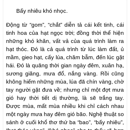
Bấy nhiêu khó nhọc.
Động từ “gom”, “chắt” diễn tả cái kết tinh, cái
tinh hoa của hạt ngọc trời; đồng thời thể hiện
những khó khăn, vất vả của quá trình làm ra
hạt thóc. Đó là cả quá trình từ lúc làm đất, ủ
mầm, gieo hạt, cấy lúa, chăm bẵm, đến lúc gặt
hái. Đó là quãng thời gian ngày đêm, xuân hạ,
sương giăng, mưa đổ, nắng vàng. Rồi cũng
không hiếm những mùa, lúa đã chín vàng, chờ
tay người gặt đưa về; nhưng chỉ một đợt mưa
gió hay thời tiết dị thường, là sẽ trắng tay.
Được mùa, mất mùa nhiều khi chỉ cách nhau
một ngày mưa hay đêm gió bão. Nghệ thuật so
sánh ở cuối khổ thơ thứ ba “bao”, “bấy nhiêu”,