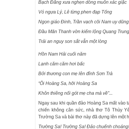
Bạch Đằng xưa nghẹn dòng muôn xác giặc
Vó ngựa Lý, Lê từng phen đạp Tống
Ngọn giáo Đinh, Trần vạch cõi Nam uy dũng
Đầu Mãn Thanh vờn kiếm lộng Quang Trung
Trải an nguy son sắt vẫn một lòng
Hồn Nam Hải cuối năm
Lạnh căm căm hơi bấc
Bởi thương con mẹ lên đỉnh Sơn Trà
“Ôi Hoàng Sa, hỡi Hoàng Sa
Khôn thiêng nối gót mẹ cha mà về”.
..
Ngay sau khi quần đảo Hoàng Sa mất vào tay
chiến không cân sức, nhà thơ Tô Thùy Yên
Trường Sa và bài thơ này đã dựng lên một hi
Trường Sa! Trường Sa! Đảo chuếnh choáng