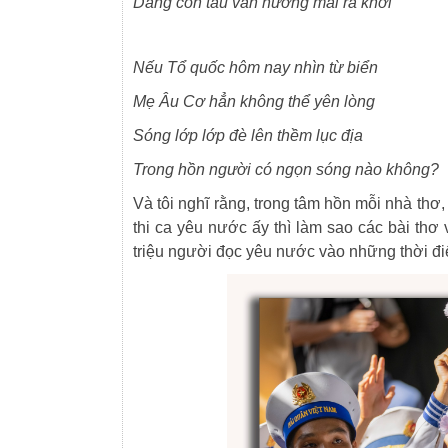
Dáng con tàu vẫn hướng mãi ra khơi
Nếu Tổ quốc hôm nay nhìn từ biển
Mẹ Âu Cơ hẳn không thể yên lòng
Sóng lớp lớp đè lên thềm lục địa
Trong hồn người có ngọn sóng nào không?
Và tôi nghĩ rằng, trong tâm hồn mỗi nhà thơ
thi ca yêu nước ấy thì làm sao các bài th
triệu người đọc yêu nước vào những thời đi