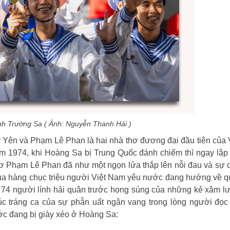
nh Trường Sa ( Ảnh: Nguyễn Thanh Hải )
 Yên và Phạm Lê Phan là hai nhà thơ đương đại đầu tiên của 
 1974, khi Hoàng Sa bị Trung Quốc đánh chiếm thì ngay lập
hơ Phạm Lê Phan đã như một ngọn lửa thắp lên nỗi đau và sự
 của hàng chục triệu người Việt Nam yêu nước đang hướng về 
74 người lính hải quân trước họng súng của những kẻ xâm l
c tráng ca của sự phẫn uất ngân vang trong lòng người đọc
ớc đang bị giày xéo ở Hoàng Sa: