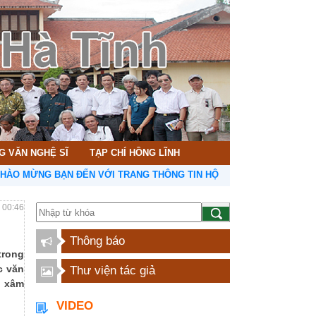
G VĂN NGHỆ SĨ
TẠP CHÍ HỒNG LĨNH
NG BẠN ĐẾN VỚI TRANG THÔNG TIN HỘI LIÊN HIỆP VĂN HỌC NGHỆ T
- 00:46
Thông báo
trong
c văn
Thư viện tác giả
i xâm
VIDEO