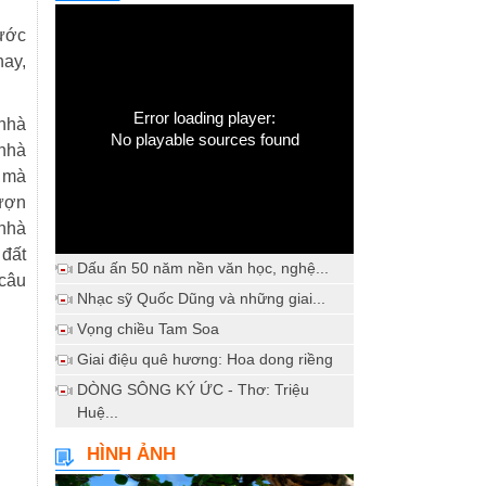
nước
nay,
Error loading player:
 nhà
No playable sources found
 nhà
a mà
mượn
 nhà
 đất
Dấu ấn 50 năm nền văn học, nghệ...
 câu
Nhạc sỹ Quốc Dũng và những giai...
Vọng chiều Tam Soa
Giai điệu quê hương: Hoa dong riềng
DÒNG SÔNG KÝ ỨC - Thơ: Triệu
Huệ...
HÌNH ẢNH