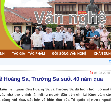
ÌNH
TÁC GIẢ - TÁC PHẨM
ĐỜI SỐNG VĂN NGHỆ
CHÂN DUN
CHÀO MỪ
08-08-2025
về Hoàng Sa, Trường Sa suốt 40 năm qua
kiện liên quan đến Hoàng Sa và Trường Sa đã luôn luôn có mặt 
 các nhà thơ chính là những người đầu tiên ghi lại bằng cảm xú
 cùng nỗi đau, uất hận về biển đảo của Tổ quốc bị nước ngoà