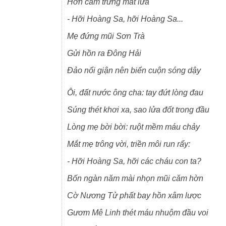
Hờn căm trừng mắt lửa
- Hỡi Hoàng Sa, hỡi Hoàng Sa
..
.
Mẹ đứng mũi Sơn Trà
Gửi hồn ra Đông Hải
Đảo nổi giận nên biển cuộn sóng dậy
Ôi, đất nước ông cha
:
tay đứt lòng đau
Súng thét khơi xa, sao lửa đốt trong
đầu
Lòng mẹ bời bời: ruột mềm máu chảy
Mắt mẹ trông vời, triền môi run rẩy:
- Hỡi Hoàng Sa, hỡi các cháu con ta?
Bốn ngàn năm mài nhọn mũi căm hờn
Cờ Nương Tử phất bay hồn xâm lược
Gươm Mê Linh thét máu nhuộm đầu voi