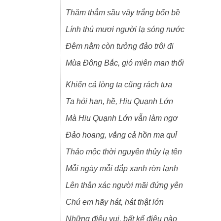
Thăm thẳm sầu vây trắng bốn bề
Lính thú mươi người lạ sóng nước
Đêm nằm còn tưởng đảo trôi đi
Mùa Đông Bắc, gió miên man thổi
Khiến cả lòng ta cũng rách tưa
Ta hỏi han, hề, Hiu Quạnh Lớn
Mà Hiu Quạnh Lớn vẫn làm ngơ
Đảo hoang, vắng cả hồn ma quỉ
Thảo mộc thời nguyên thủy lạ tên
Mỗi ngày mỗi đắp xanh rờn lạnh
Lên
thân xác người mãi đứng yên
Chú em hãy hát, hát thật lớn
Những điệu vui, bất kể điệu nào