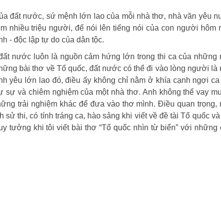
của đất nước, sứ mệnh lớn lao của mỗi nhà thơ, nhà văn yêu 
im nhiều triệu người, để nói lên tiếng nói của con người hôm 
h - độc lập tự do của dân tộc.
 đất nước luôn là nguồn cảm hứng lớn trong thi ca của những
hững bài thơ về Tổ quốc, đất nước có thể đi vào lòng người là
ình yêu lớn lao đó, điều ấy không chỉ nằm ở khía cạnh ngợi c
tự sự và chiêm nghiệm của một nhà thơ. Anh không thể vay 
ững trải nghiệm khác để đưa vào thơ mình. Điều quan trọng,
sử thi, có tính tráng ca, hào sảng khi viết về đề tài Tổ quốc và
 tưởng khi tôi viết bài thơ “Tổ quốc nhìn từ biển” với những