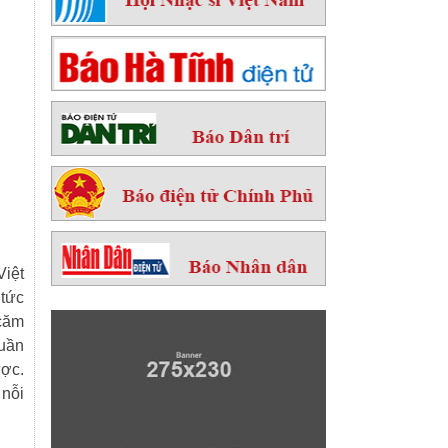
Việt
 tức
 căm
quần
ược.
 nỗi