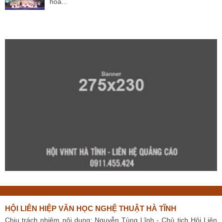
hóa...
HỘI LIÊN HIỆP VĂN HỌC NGHỆ THUẬT HÀ TĨNH
Chịu trách nhiệm nội dung: Nguyễn Tùng Lĩnh - Chủ tịch Hội Liên