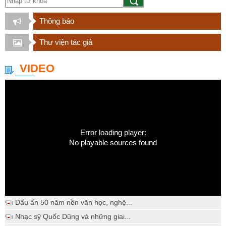
Thông báo
Thư viện tác giả
VIDEO
Error loading player:
No playable sources found
Dấu ấn 50 năm nền văn học, nghệ...
Nhạc sỹ Quốc Dũng và những giai...