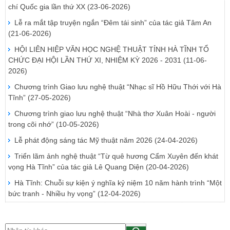
chí Quốc gia lần thứ XX
(23-06-2026)
Lễ ra mắt tập truyện ngắn “Đêm tái sinh” của tác giả Tâm An
(21-06-2026)
HỘI LIÊN HIỆP VĂN HỌC NGHỆ THUẬT TỈNH HÀ TĨNH TỔ
CHỨC ĐẠI HỘI LẦN THỨ XI, NHIỆM KỲ 2026 - 2031
(11-06-
2026)
Chương trình Giao lưu nghệ thuật “Nhạc sĩ Hồ Hữu Thới với Hà
Tĩnh”
(27-05-2026)
Chương trình giao lưu nghệ thuật “Nhà thơ Xuân Hoài - người
trong cõi nhớ”
(10-05-2026)
Lễ phát động sáng tác Mỹ thuật năm 2026
(24-04-2026)
Triển lãm ảnh nghệ thuật “Từ quê hương Cẩm Xuyên đến khát
vọng Hà Tĩnh” của tác giả Lê Quang Diện
(20-04-2026)
Hà Tĩnh: Chuỗi sự kiện ý nghĩa kỷ niệm 10 năm hành trình “Một
bức tranh - Nhiều hy vọng”
(12-04-2026)