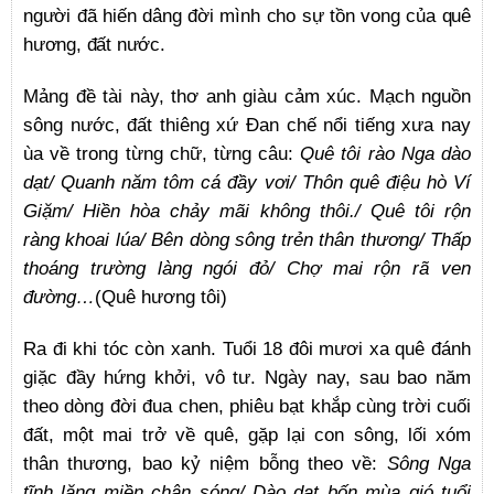
người đã hiến dâng đời mình cho sự tồn vong của quê
hương, đất nước.
Mảng đề tài này, thơ anh giàu cảm xúc. Mạch nguồn
sông nước, đất thiêng xứ Đan chế nổi tiếng xưa nay
ùa về trong từng chữ, từng câu:
Quê tôi rào Nga dào
dạt/ Quanh năm tôm cá đầy vơi/ Thôn quê điệu hò Ví
Giặm/ Hiền hòa chảy mãi không thôi./ Quê tôi rộn
ràng khoai lúa/ Bên dòng sông trẻn thân thương/ Thấp
thoáng trường làng ngói đỏ/ Chợ mai rộn rã ven
đường…
(Quê hương tôi)
Ra đi khi tóc còn xanh. Tuổi 18 đôi mươi xa quê đánh
giặc đầy hứng khởi, vô tư. Ngày nay, sau bao năm
theo dòng đời đua chen, phiêu bạt khắp cùng trời cuối
đất, một mai trở về quê, gặp lại con sông, lối xóm
thân thương, bao kỷ niệm bỗng theo về:
Sông Nga
tĩnh lặng miền chân sóng/ Dào dạt bốn mùa gió tuổi