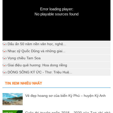
Error loading player:
No playable sources found
Dấu ấn 50 năm nền văn học, nghệ...
Nhạc sỹ Quốc Dũng và những giai...
Vọng chiều Tam Soa
Giai điệu quê hương: Hoa dong riềng
DÒNG SÔNG KÝ ỨC - Thơ: Triệu Huệ...
TIN XEM NHIỀU NHẤT
Vẻ đẹp hoang sơ của biển Kỳ Phú – huyện Kỳ Anh
Cuộc thi truyện ngắn 2018 - 2020 của Tạp chí nhà