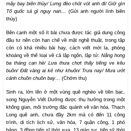
mây bay biên thùy/ Lưng đèo chót vót anh đi/ Giữ gìn
Tổ quốc sá gì nguy nan…
(Gửi anh người lính biên
thùy)
Bên cạnh một số ít bài chưa được tác giả dụng công
đầu tư nên còn hạn chế về mặt nghệ thuật, trong tập
còn có khá nhiều bài hay, cách viết mới lạ, phóng
khoáng về thể loại về cả lập ngôn, lập tứ:
Nắng hong
ba tháng cạn hè/ Lưa thưa chợt thấy tiếng ve kêu
buồn/ Đất vàng ai kẻ như khuôn/ Trưa nay/ Mưa ướt
cánh chuồn chuồn bay…
(Chớm thu)
Sinh ra, lớn lên ở một vùng quê nghèo về tiền bạc,
song Nguyễn Viết Dưỡng được thụ hưởng trong một
không gian, môi trường đặc quánh về văn hóa. Thạch
Long quê anh, chưa đầy 2km mà có đến 11 công
trình, di tích lịch sử, văn hóa, 7 quận công, 1 phó
bảng, 3 đồng tiến sĩ thời xưa, 13 giáo sư, tiến sỹ thời