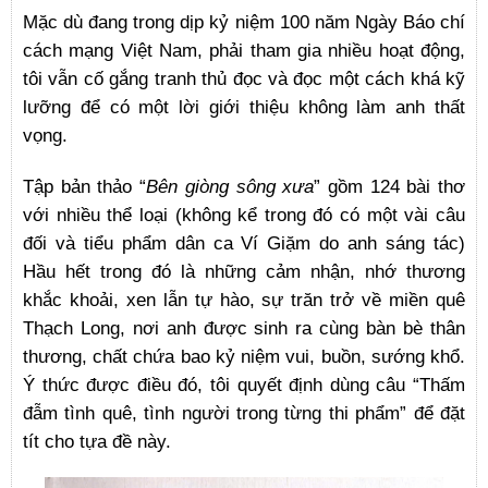
Mặc dù đang trong dịp kỷ niệm 100 năm Ngày Báo chí
cách mạng Việt Nam, phải tham gia nhiều hoạt động,
tôi vẫn cố gắng tranh thủ đọc và đọc một cách khá kỹ
lưỡng để có một lời giới thiệu không làm anh thất
vọng.
Tập bản thảo “
Bên giòng sông xưa
” gồm 124 bài thơ
với nhiều thể loại (không kể trong đó có một vài câu
đối và tiểu phẩm dân ca Ví Giặm do anh sáng tác)
Hầu hết trong đó là những cảm nhận, nhớ thương
khắc khoải, xen lẫn tự hào, sự trăn trở về miền quê
Thạch Long, nơi anh được sinh ra cùng bàn bè thân
thương, chất chứa bao kỷ niệm vui, buồn, sướng khổ.
Ý thức được điều đó, tôi quyết định dùng câu “Thấm
đẫm tình quê, tình người trong từng thi phẩm” để đặt
tít cho tựa đề này.