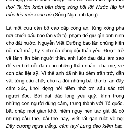
thơ/ Ta lớn khôn bên dòng sông bồi lỡ/ Nước lấp lơi
mùa lúa mới xanh bờ
(Sông Nga tĩnh lặng)
Là một cựu cán bộ cao cấp công an, từng xông pha
nơi chiến đấu bao lần với tội phạm để giữ gìn anh ninh
cho đất nước, Nguyễn Viết Dưỡng bao lần chứng kiến
nỗi mất mát, hy sinh của đồng đội thân yêu. Được trở
về lành lặn bên người thân, anh luôn đau đáu làm sao
để vơi bớt nỗi đau cho những thân nhân, cha mẹ, vợ
con các liệt sỹ. Vì thế anh đã nhiều đêm trăn trở, dằn
vặt từng câu chữ, cho ra đời những bài thơ tri ân đầy
cảm xúc, khơi đọng nỗi niềm nhớ ơn sâu sắc tới
người đọc. Bởi dạt dào lòng yêu quý, kính trọng
những con người dũng cảm, trung thành với Tổ quốc,
bất chấp mọi gian khổ, hiểm nguy nên tác giả đã có
những câu thơ, bài thơ hay, viết rất gan ruột về họ:
Dây cương ngựa trắng, cầm tay/ Lưng đeo kiếm bạc,