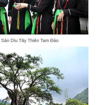
i Sán Dìu Tây Thiên Tam Đảo