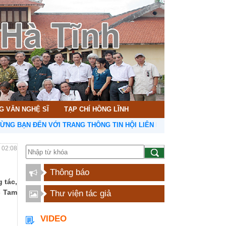
G VĂN NGHỆ SĨ
TẠP CHÍ HỒNG LĨNH
 VỚI TRANG THÔNG TIN HỘI LIÊN HIỆP VĂN HỌC NGHỆ THUẬT HÀ T
- 02:08
Thông báo
 tác,
- Tam
Thư viện tác giả
VIDEO