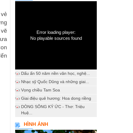
 vẻ
ừng
 vẽ
Error loading player:
No playable sources found
đưa
Con
đến
Dấu ấn 50 năm nền văn học, nghệ...
Nhạc sỹ Quốc Dũng và những giai...
Vọng chiều Tam Soa
Giai điệu quê hương: Hoa dong riềng
DÒNG SÔNG KÝ ỨC - Thơ: Triệu
Huệ...
HÌNH ẢNH