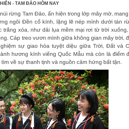
HIÊN - TAM ĐẢO HÔM NAY
a núi rừng Tam Đảo, ẩn hiện trong lớp mây mờ, mang
ng ngôi Đền cổ kính, lặng lẽ nép mình dưới tán r
trắng xóa, như dải lụa mềm mại rơi từ trời xuống,
ng. Cáp treo vươn mình giữa không gian mây trời, 
nghiệm sự giao hòa tuyệt diệu giữa Trời, Đất và 
 hành hương kính viếng Quốc Mẫu mà còn là điểm 
tìm về sự thanh tịnh và nguồn cảm hứng bất tận.