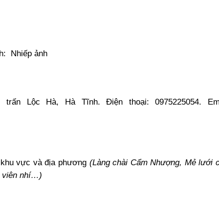
h: Nhiếp ảnh
ị trấn Lộc Hà, Hà Tĩnh. Điện thoại: 0975225054. Ema
ở khu vực và địa phương
(Làng chài Cẩm Nhượng, Mẻ lưới c
 viên nhí…)