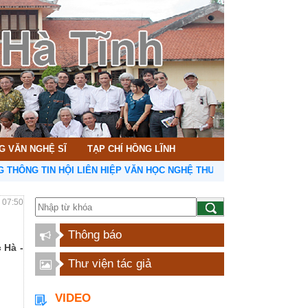
G VĂN NGHỆ SĨ
TẠP CHÍ HỒNG LĨNH
N HỘI LIÊN HIỆP VĂN HỌC NGHỆ THUẬT HÀ TĨNH
- 07:50
Thông báo
 Hà -
Thư viện tác giả
VIDEO