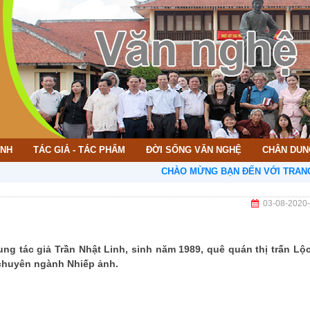
ÌNH
TÁC GIẢ - TÁC PHẨM
ĐỜI SỐNG VĂN NGHỆ
CHÂN DUN
CHÀO MỪNG BẠN ĐẾN VỚI TRANG THÔNG TI
03-08-2020
ung tác giả Trần Nhật Linh, sinh năm 1989, quê quán thị trấn Lộc
 chuyên ngành Nhiếp ảnh.