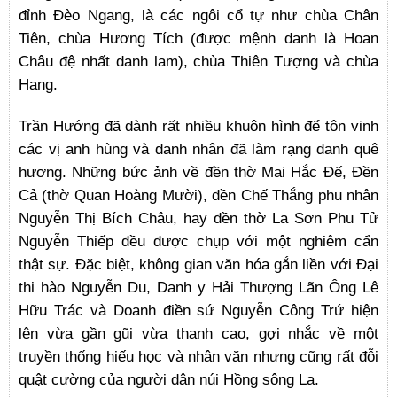
đỉnh Đèo Ngang, là các ngôi cổ tự như chùa Chân
Tiên, chùa Hương Tích (được mệnh danh là Hoan
Châu đệ nhất danh lam), chùa Thiên Tượng và chùa
Hang.
Trần Hướng đã dành rất nhiều khuôn hình để tôn vinh
các vị anh hùng và danh nhân đã làm rạng danh quê
hương. Những bức ảnh về đền thờ Mai Hắc Đế, Đền
Cả (thờ Quan Hoàng Mười), đền Chế Thắng phu nhân
Nguyễn Thị Bích Châu, hay đền thờ La Sơn Phu Tử
Nguyễn Thiếp đều được chụp với một nghiêm cẩn
thật sự. Đặc biệt, không gian văn hóa gắn liền với Đại
thi hào Nguyễn Du, Danh y Hải Thượng Lãn Ông Lê
Hữu Trác và Doanh điền sứ Nguyễn Công Trứ hiện
lên vừa gần gũi vừa thanh cao, gợi nhắc về một
truyền thống hiếu học và nhân văn nhưng cũng rất đỗi
quật cường của người dân núi Hồng sông La.