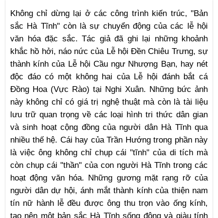
Không chỉ dừng lại ở các công trình kiến trúc, "Bản
sắc Hà Tĩnh" còn là sự chuyển động của các lễ hội
văn hóa đặc sắc. Tác giả đã ghi lại những khoảnh
khắc hồ hởi, náo nức của Lễ hội Đền Chiêu Trưng, sự
thành kính của Lễ hội Cầu ngư Nhượng Bạn, hay nét
độc đáo có một không hai của Lễ hội đánh bắt cá
Đồng Hoa (Vực Rào) tại Nghi Xuân. Những bức ảnh
này không chỉ có giá trị nghệ thuật mà còn là tài liệu
lưu trữ quan trọng về các loại hình tri thức dân gian
và sinh hoạt cộng đồng của người dân Hà Tĩnh qua
nhiều thế hệ. Cái hay của Trần Hướng trong phần này
là việc ông không chỉ chụp cái "tĩnh" của di tích mà
còn chụp cái "thần" của con người Hà Tĩnh trong các
hoạt động văn hóa. Những gương mặt rạng rỡ của
người dân dự hội, ánh mắt thành kính của thiện nam
tín nữ hành lễ đều được ông thu trọn vào ống kính,
tạo nên một bản sắc Hà Tĩnh sống động và giàu tính