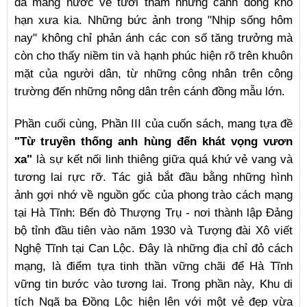
đã mang nước về tưới thắm những cánh đồng khô
hạn xưa kia. Những bức ảnh trong "Nhịp sống hôm
nay" không chỉ phản ánh các con số tăng trưởng mà
còn cho thấy niềm tin và hạnh phúc hiện rõ trên khuôn
mặt của người dân, từ những công nhân trên công
trường đến những nông dân trên cánh đồng mẫu lớn.
Phần cuối cùng, Phần III của cuốn sách, mang tựa đề
"Từ truyền thống anh hùng đến khát vọng vươn
xa"
là sự kết nối linh thiêng giữa quá khứ vẻ vang và
tương lai rực rỡ. Tác giả bắt đầu bằng những hình
ảnh gợi nhớ về nguồn gốc của phong trào cách mạng
tại Hà Tĩnh: Bến đò Thượng Trụ - nơi thành lập Đảng
bộ tỉnh đầu tiên vào năm 1930 và Tượng đài Xô viết
Nghệ Tĩnh tại Can Lộc. Đây là những địa chỉ đỏ cách
mạng, là điểm tựa tinh thần vững chãi để Hà Tĩnh
vững tin bước vào tương lai. Trong phần này, Khu di
tích Ngã ba Đồng Lộc hiện lên với một vẻ đẹp vừa