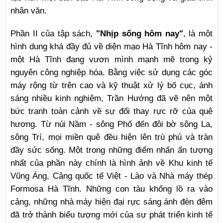
nhân văn.
Phần II của tập sách,
"Nhịp sống hôm nay"
, là một
hình dung khá đầy đủ về diện mạo Hà Tĩnh hôm nay -
một Hà Tĩnh đang vươn mình mạnh mẽ trong kỷ
nguyên công nghiệp hóa. Bằng việc sử dụng các góc
máy rộng từ trên cao và kỹ thuật xử lý bố cục, ánh
sáng nhiều kinh nghiệm, Trần Hướng đã vẽ nên một
bức tranh toàn cảnh về sự đổi thay rực rỡ của quê
hương. Từ núi Nầm - sông Phố đến đôi bờ sông La,
sông Trí, mọi miền quê đều hiện lên trù phú và tràn
đầy sức sống. Một trong những điểm nhấn ấn tượng
nhất của phần này chính là hình ảnh về Khu kinh tế
Vũng Áng, Cảng quốc tế Việt - Lào và Nhà máy thép
Formosa Hà Tĩnh. Những con tàu khổng lồ ra vào
cảng, những nhà máy hiện đại rực sáng ánh đèn đêm
đã trở thành biểu tượng mới của sự phát triển kinh tế