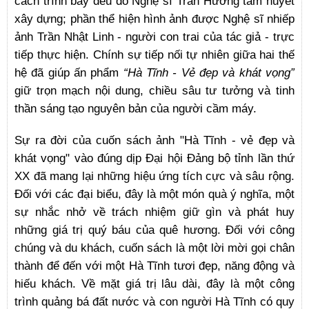
cách trình bày đều do Nghệ sĩ Trần Hướng tâm huyết
xây dựng; phần thể hiện hình ảnh được Nghệ sĩ nhiếp
ảnh Trần Nhật Linh - người con trai của tác giả - trực
tiếp thực hiện. Chính sự tiếp nối tự nhiên giữa hai thế
hệ đã giúp ấn phẩm
“Hà Tĩnh - Vẻ đẹp và khát vọng”
giữ trọn mạch nội dung, chiều sâu tư tưởng và tinh
thần sáng tạo nguyên bản của người cầm máy.
Sự ra đời của cuốn sách ảnh "Hà Tĩnh - vẻ đẹp và
khát vọng" vào đúng dịp Đại hội Đảng bộ tỉnh lần thứ
XX đã mang lại những hiệu ứng tích cực và sâu rộng.
Đối với các đại biểu, đây là một món quà ý nghĩa, một
sự nhắc nhở về trách nhiệm giữ gìn và phát huy
những giá trị quý báu của quê hương. Đối với công
chúng và du khách, cuốn sách là một lời mời gọi chân
thành để đến với một Hà Tĩnh tươi đẹp, năng động và
hiếu khách. Về mặt giá trị lâu dài, đây là một công
trình quảng bá đất nước và con người Hà Tĩnh có quy