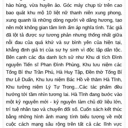
hào hùng, vừa huyền ảo. Góc máy chụp từ trên cao
bao quát khu mộ 10 liệt nữ thanh niên xung phong,
xung quanh là những dòng người về dâng hương, tạo
nên một không gian tâm linh ấm áp nghĩa tình. Tác giả
đã lột tả được sự tương phản nhưng thống nhất giữa
nỗi đau của quá khứ và sự bình yên của hiện tại,
khẳng định giá trị của sự hy sinh vì độc lập dân tộc.
Bên cạnh các địa danh lịch sử như Khu di tích Đình
nguyên Tiến sĩ Phan Đình Phùng, Khu lưu niệm các
Tổng Bí thư Trần Phú, Hà Huy Tập, Đền thờ Tổng Bí
thư Lê Duẩn, Khu lưu niệm Bác Hồ về thăm Hà Tĩnh,
Khu tưởng niệm Lý Tự Trọng…Các tác phẩm đều
hướng tới tầm nhìn tương lai. Hà Tĩnh đang bước vào
một kỷ nguyên mới - kỷ nguyên làm chủ dữ liệu lớn,
trí tuệ nhân tạo và chuyển đổi số. Cuốn sách kết thúc
bằng những hình ảnh mang tính biểu tượng về một
cuộc cách mạng sâu rộng trên tất cả các lĩnh vực