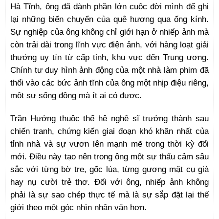
Hà Tĩnh, ông đã dành phần lớn cuộc đời mình để ghi
lại những biến chuyển của quê hương qua ống kính.
Sự nghiệp của ông không chỉ giới hạn ở nhiếp ảnh mà
còn trải dài trong lĩnh vực điện ảnh, với hàng loạt giải
thưởng uy tín từ cấp tỉnh, khu vực đến Trung ương.
Chính tư duy hình ảnh động của một nhà làm phim đã
thổi vào các bức ảnh tĩnh của ông một nhịp điệu riêng,
một sự sống động mà ít ai có được.
Trần Hướng thuộc thế hệ nghệ sĩ trưởng thành sau
chiến tranh, chứng kiến giai đoạn khó khăn nhất của
tỉnh nhà và sự vươn lên mạnh mẽ trong thời kỳ đổi
mới. Điều này tạo nên trong ông một sự thấu cảm sâu
sắc với từng bờ tre, gốc lúa, từng gương mặt cụ già
hay nụ cười trẻ thơ. Đối với ông, nhiếp ảnh không
phải là sự sao chép thực tế mà là sự sắp đặt lại thế
giới theo một góc nhìn nhân văn hơn.