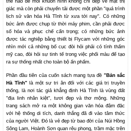
thế nào để mỗi khuôn hình không chỉ đẹp về mặt thị
giác mà còn phải chuyển tải được một phần "quá trình
lịch sử văn hóa Hà Tĩnh từ xưa tới nay". Có những
bức ảnh được chụp từ thời máy phim, cần phải được
số hóa và phục chế cẩn trọng; có những bức ảnh
được tác nghiệp bằng thiết bị Flycam với những góc
nhìn mới cả những bố cục đòi hỏi phải có tính thẩm
mỹ cao, đòi hỏi sự tinh tế trong việc phối màu để tạo
ra sự thống nhất cho toàn bộ ấn phẩm.
Phần đầu tiên của cuốn sách mang tựa đề
"Bản sắc
Hà Tĩnh"
là một sự tri ân đối với các giá trị truyền
thống, là nơi tác giả khẳng định Hà Tĩnh là vùng đất
"địa linh nhân kiệt", tươi đẹp và thơ mộng. Những
trang sách mở ra một không gian văn hóa đậm đặc
với hệ thống di tích, danh thắng đã đi vào tâm thức
của người Việt. Đó là vẻ đẹp từ bao đời của Núi Hồng
Sông Lam, Hoành Sơn quan rêu phong, trầm mặc trên