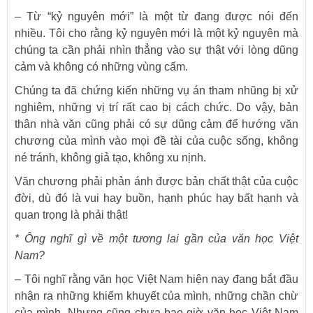
– Từ “kỷ nguyên mới” là một từ đang được nói đến
nhiều. Tôi cho rằng kỷ nguyên mới là một kỷ nguyên mà
chúng ta cần phải nhìn thẳng vào sự thật với lòng dũng
cảm và không có những vùng cấm.
Chúng ta đã chứng kiến những vụ án tham nhũng bị xử
nghiêm, những vị trí rất cao bị cách chức. Do vậy, bản
thân nhà văn cũng phải có sự dũng cảm để hướng văn
chương của mình vào mọi đề tài của cuộc sống, không
né tránh, không giả tạo, không xu nịnh.
Văn chương phải phản ánh được bản chất thật của cuộc
đời, dù đó là vui hay buồn, hạnh phúc hay bất hạnh và
quan trọng là phải thật!
*
Ông nghĩ gì về một tương lai gần của văn học Việt
Nam?
–
Tôi nghĩ rằng văn học Việt Nam hiện nay đang bắt đầu
nhận ra những khiếm khuyết của mình, những chần chừ
của mình. Nhưng cũng chưa bao giờ văn học Việt Nam