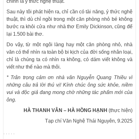
chính là ý thức nghệ thuật.
Sau này tôi phát hiện ra, chỉ cần có tài năng, ý thức nghệ
thuật, thì dù chỉ ngồi trong một căn phòng nhỏ bé không
bước ra khỏi cửa như nhà thơ Emily Dickinson, cũng để
lại 1.500 bài thơ.
Do vậy, từ một ngôi làng hay một căn phòng nhỏ, nhà
văn có thể nhìn ra toàn bộ bi kịch của đời sống nhân loại,
chỉ là chúng ta có nhìn ra không, có dám viết không và
viết như thế nào mà thôi.
*
Trân trọng cảm ơn nhà văn Nguyễn Quang Thiều vì
những câu trả lời thú vị! Kính chúc ông sức khỏe, niềm
vui và độc giả đang mong chờ những tác phẩm mới của
ông.
HÀ THANH VÂN – HÀ HỒNG HẠNH
(thực hiện)
Tạp chí Văn Nghệ Thái Nguyên, 9.2025
. . . . .