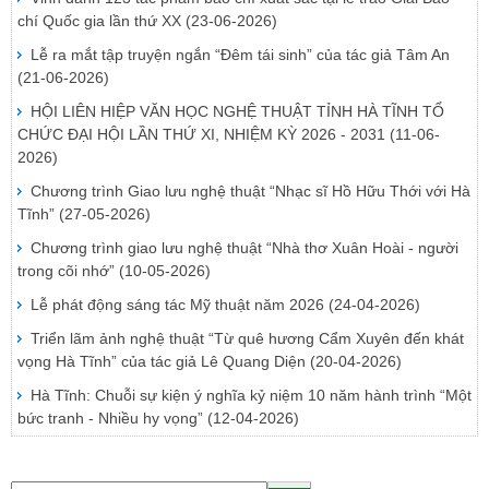
chí Quốc gia lần thứ XX
(23-06-2026)
Lễ ra mắt tập truyện ngắn “Đêm tái sinh” của tác giả Tâm An
(21-06-2026)
HỘI LIÊN HIỆP VĂN HỌC NGHỆ THUẬT TỈNH HÀ TĨNH TỔ
CHỨC ĐẠI HỘI LẦN THỨ XI, NHIỆM KỲ 2026 - 2031
(11-06-
2026)
Chương trình Giao lưu nghệ thuật “Nhạc sĩ Hồ Hữu Thới với Hà
Tĩnh”
(27-05-2026)
Chương trình giao lưu nghệ thuật “Nhà thơ Xuân Hoài - người
trong cõi nhớ”
(10-05-2026)
Lễ phát động sáng tác Mỹ thuật năm 2026
(24-04-2026)
Triển lãm ảnh nghệ thuật “Từ quê hương Cẩm Xuyên đến khát
vọng Hà Tĩnh” của tác giả Lê Quang Diện
(20-04-2026)
Hà Tĩnh: Chuỗi sự kiện ý nghĩa kỷ niệm 10 năm hành trình “Một
bức tranh - Nhiều hy vọng”
(12-04-2026)