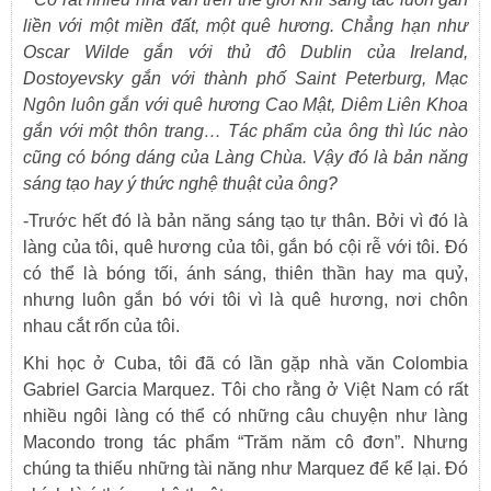
liền với một miền đất, một quê hương. Chẳng hạn như
Oscar Wilde gắn với thủ đô Dublin của Ireland,
Dostoyevsky gắn với thành phố Saint Peterburg, Mạc
Ngôn luôn gắn với quê hương Cao Mật, Diêm Liên Khoa
gắn với một thôn trang… Tác phẩm của ông thì lúc nào
cũng có bóng dáng của Làng Chùa. Vậy đó là bản năng
sáng tạo hay ý thức nghệ thuật của ông?
-Trước hết đó là bản năng sáng tạo tự thân. Bởi vì đó là
làng của tôi, quê hương của tôi, gắn bó cội rễ với tôi. Đó
có thể là bóng tối, ánh sáng, thiên thần hay ma quỷ,
nhưng luôn gắn bó với tôi vì là quê hương, nơi chôn
nhau cắt rốn của tôi.
Khi học ở Cuba, tôi đã có lần gặp nhà văn Colombia
Gabriel Garcia Marquez. Tôi cho rằng ở Việt Nam có rất
nhiều ngôi làng có thể có những câu chuyện như làng
Macondo trong tác phẩm “Trăm năm cô đơn”. Nhưng
chúng ta thiếu những tài năng như Marquez để kể lại. Đó