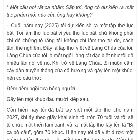
*
Một câu hỏi rất cá nhân: Sắp tới, ông có dự kiến ra mắt
tác phẩm mới nào của ông hay không?
– Cuối năm nay (2025) tôi dự kiến sẽ ra một tập thơ lục
bát. Tôi làm thơ lục bát vì yêu thơ lục bát, chứ không phải
chỉ để chứng tỏ rằng tôi không chỉ làm thơ tự do, cách
tân, thể nghiệm. Đây là tập thơ viết về Làng Chùa của tôi.
Làng Chùa của tôi là một ngôi làng rất đặc biệt như tôi đã
nhiều lần nói về nó. Khi trở về Làng Chùa, tôi muốn cầm
cây đàn truyền thống của cố hương và gảy lên một khúc,
nên có câu thơ:
Đêm đêm ngồi tựa bóng người
Gẩy lên một khúc đau mười kiếp sau.
Còn hiện nay tôi đã bắt tay viết một tập thơ cho năm
2027, khi ấy theo giấy khai sinh tôi tròn 70 tuổi và tôi sẽ
tổ chức một triển lãm tranh và ra mắt tập thơ lấy tên là “Bi
ca bồ câu”, gồm 70 khúc. Hiện nay tôi đã viết được một
phần ba tập thơ rồi. Tôi viết theo thể thơ tự do. Còn bồ