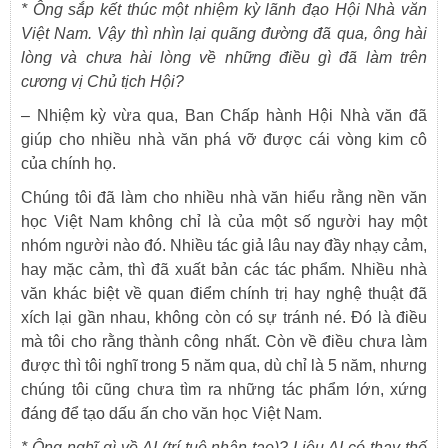
*
Ông sắp kết thúc một nhiệm kỳ lãnh đạo Hội Nhà văn
Việt Nam. Vậy thì nhìn lại quãng đường đã qua, ông hài
lòng và chưa hài lòng về những điều gì đã làm trên
cương vị Chủ tịch Hội?
– Nhiệm kỳ vừa qua, Ban Chấp hành Hội Nhà văn đã
giúp cho nhiều nhà văn phá vỡ được cái vòng kim cô
của chính họ.
Chúng tôi đã làm cho nhiều nhà văn hiểu rằng nền văn
học Việt Nam không chỉ là của một số người hay một
nhóm người nào đó. Nhiều tác giả lâu nay đầy nhạy cảm,
hay mặc cảm, thì đã xuất bản các tác phẩm. Nhiều nhà
văn khác biệt về quan điểm chính trị hay nghệ thuật đã
xích lại gần nhau, không còn có sự tránh né. Đó là điều
mà tôi cho rằng thành công nhất. Còn về điều chưa làm
được thì tôi nghĩ trong 5 năm qua, dù chỉ là 5 năm, nhưng
chúng tôi cũng chưa tìm ra những tác phẩm lớn, xứng
đáng để tạo dấu ấn cho văn học Việt Nam.
*
Ông nghĩ gì về AI (trí tuệ nhân tạo)? Liệu AI có thay thế