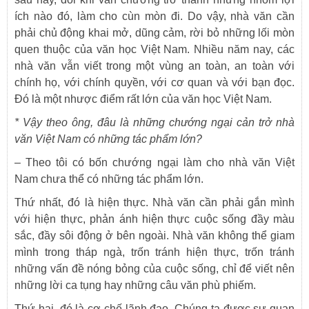
ích nào đó, làm cho cùn mòn đi. Do vậy, nhà văn cần
phải chủ động khai mở, dũng cảm, rời bỏ những lối mòn
quen thuộc của văn học Việt Nam. Nhiều năm nay, các
nhà văn vẫn viết trong một vùng an toàn, an toàn với
chính họ, với chính quyền, với cơ quan và với bạn đọc.
Đó là một nhược điểm rất lớn của văn học Việt Nam.
*
Vậy theo ông, đâu là những chướng ngại cản trở nhà
văn Việt Nam có những tác phẩm lớn?
– Theo tôi có bốn chướng ngại làm cho nhà văn Việt
Nam chưa thể có những tác phẩm lớn.
Thứ nhất, đó là hiện thực. Nhà văn cần phải gắn mình
với hiện thực, phản ánh hiện thực cuộc sống đầy màu
sắc, đầy sôi động ở bên ngoài. Nhà văn không thể giam
mình trong tháp ngà, trốn tránh hiện thực, trốn tránh
những vấn đề nóng bỏng của cuộc sống, chỉ để viết nên
những lời ca tụng hay những câu văn phù phiếm.
Thứ hai, đó là cơ chế lãnh đạo. Chúng ta được sự quan