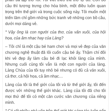
câu thì tượng trưng cho hòa bình, một điều luôn quan
trọng trên thế giới và trong cuộc sống này. Tôi muốn một
triển lãm chỉ gồm những bức tranh vẽ những con bồ câu,
dưới mọi dáng vẻ.
*
Vậy ông là con người của thơ, của văn xuôi, của hội
họa, của âm nhạc hay của Làng?
–
Tôi chỉ là một cậu bé ham chơi và mọi vẻ đẹp của văn
chương nghệ thuật đã lôi cuốn cậu bé ấy. Thậm chí đôi
khi vẻ đẹp ấy làm cậu bé đi lạc khỏi làng của mình.
Nhưng cuối cùng tôi vẫn là một con người của làng.
Làng Chùa của tôi tuy nhỏ bé nhưng có đủ cả văn xuôi,
cả thơ, cả hội họa, cả âm nhạc…
Làng của tôi là thế giới của tôi và từ thế giới ấy, tôi đến
được với những thế giới khác. Làng của tôi đã cho tôi
mọi thứ để tôi có một căn cước văn chương của riêng
mình.
*
Có rất nhiều nhà văn trên thế giới khi sáng tác luôn gắn