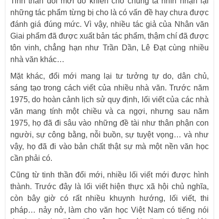
Tinh thần đổi mới đó khiến cho chúng ta nhìn nhận lại
những tác phẩm từng bị cho là có vấn đề hay chưa được
đánh giá đúng mức. Vì vậy, nhiều tác giả của Nhân văn
Giai phẩm đã được xuất bản tác phẩm, thậm chí đã được
tôn vinh, chẳng hạn như Trần Dần, Lê Đạt cùng nhiều
nhà văn khác…
Mặt khác, đổi mới mang lại tư tưởng tự do, dân chủ,
sáng tạo trong cách viết của nhiều nhà văn. Trước năm
1975, do hoàn cảnh lịch sử quy định, lối viết của các nhà
văn mang tính một chiều và ca ngợi, nhưng sau năm
1975, họ đã đi sâu vào những đề tài như thân phận con
người, sự công bằng, nỗi buồn, sự tuyệt vọng… và như
vậy, họ đã đi vào bản chất thật sự mà một nền văn học
cần phải có.
Cũng từ tinh thần đổi mới, nhiều lối viết mới được hình
thành. Trước đây là lối viết hiện thực xã hội chủ nghĩa,
còn bây giờ có rất nhiều khuynh hướng, lối viết, thi
pháp… nảy nở, làm cho văn học Việt Nam có tiếng nói