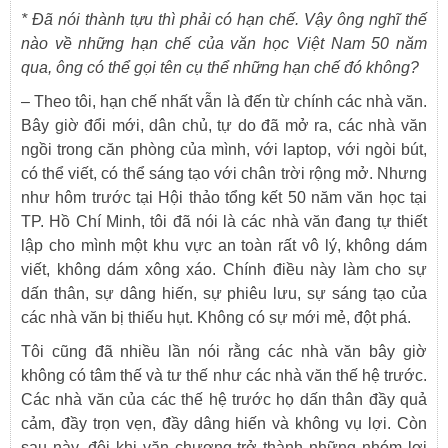
*
Đã nói thành tựu thì phải có hạn chế. Vậy ông nghĩ thế
nào về những hạn chế của văn học Việt Nam 50 năm
qua, ông có thể gọi tên cụ thể những hạn chế đó không?
– Theo tôi, hạn chế nhất vẫn là đến từ chính các nhà văn.
Bây giờ đổi mới, dân chủ, tự do đã mở ra, các nhà văn
ngồi trong căn phòng của mình, với laptop, với ngòi bút,
có thể viết, có thể sáng tạo với chân trời rộng mở. Nhưng
như hôm trước tại Hội thảo tổng kết 50 năm văn học tại
TP. Hồ Chí Minh, tôi đã nói là các nhà văn đang tự thiết
lập cho mình một khu vực an toàn rất vô lý, không dám
viết, không dám xông xáo. Chính điều này làm cho sự
dấn thân, sự dâng hiến, sự phiêu lưu, sự sáng tạo của
các nhà văn bị thiếu hụt. Không có sự mới mẻ, đột phá.
Tôi cũng đã nhiều lần nói rằng các nhà văn bây giờ
không có tâm thế và tư thế như các nhà văn thế hệ trước.
Các nhà văn của các thế hệ trước họ dấn thân đầy quả
cảm, đầy trọn vẹn, đầy dâng hiến và không vụ lợi. Còn
sau này, đôi khi văn chương trở thành những nhóm lợi