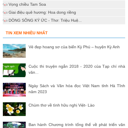
Vọng chiều Tam Soa
Giai điệu quê hương: Hoa dong riềng
DÒNG SÔNG KÝ ỨC - Thơ: Triệu Huệ...
TIN XEM NHIỀU NHẤT
Vẻ đẹp hoang sơ của biển Kỳ Phú – huyện Kỳ Anh
Cuộc thi truyện ngắn 2018 - 2020 của Tạp chí nhà
văn...
Ngày Sách và Văn hóa đọc Việt Nam tỉnh Hà Tĩnh
năm 2023
Chùm thơ về tình hữu nghị Việt- Lào
Ban hành Chương trình tổng thể về phát triển văn