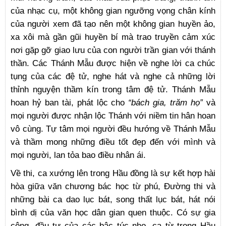
của nhạc cụ, một không gian ngưỡng vọng chân kính
của người xem đã tạo nên một không gian huyền ảo,
xa xôi mà gần gũi huyền bí mà trao truyền cảm xúc
nơi gặp gỡ giao lưu của con người trần gian với thánh
thần. Các Thánh Mẫu được hiện về nghe lời ca chúc
tụng của các đệ tử, nghe hát và nghe cả những lời
thỉnh nguyện thầm kín trong tâm đệ tử. Thánh Mẫu
hoan hỷ ban tài, phát lộc cho
“bách gia, trăm họ”
và
mọi người được nhận lộc Thánh với niềm tin hân hoan
vô cùng. Tự tâm mọi người đều hướng về Thánh Mẫu
và thầm mong những điều tốt đẹp đến với mình và
mọi người, lan tỏa bao điều nhân ái.
Về thi, ca xướng lên trong Hầu đồng là sự kết hợp hài
hòa giữa văn chương bác học từ phú, Đường thi và
những bài ca dao lục bát, song thất lục bát, hát nói
bình dị của văn học dân gian quen thuộc. Có sự gia
công, đầu tư của các bậc túc nho, ca từ trong Hầu