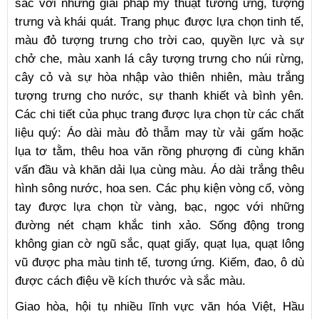
sắc với những giải pháp mỹ thuật tương ứng, tượng
trưng và khái quát. Trang phục được lựa chọn tinh tế,
màu đỏ tượng trưng cho trời cao, quyền lực và sự
chở che, màu xanh lá cây tượng trưng cho núi rừng,
cây cỏ và sự hòa nhập vào thiên nhiên, màu trắng
tượng trưng cho nước, sự thanh khiết và bình yên.
Các chi tiết của phục trang được lựa chọn từ các chất
liệu quý: Áo dài màu đỏ thẫm may từ vải gấm hoặc
lụa tơ tằm, thêu hoa văn rồng phượng đi cùng khăn
vấn đầu và khăn dải lụa cùng màu. Áo dài trắng thêu
hình sông nước, hoa sen. Các phụ kiện vòng cổ, vòng
tay được lựa chọn từ vàng, bạc, ngọc với những
đường nét chạm khắc tinh xảo. Sống động trong
không gian cờ ngũ sắc, quạt giấy, quạt lụa, quạt lông
vũ được pha màu tinh tế, tương ứng. Kiếm, đao, ô dù
được cách điệu về kích thước và sắc màu.
Giao hòa, hội tụ nhiều lĩnh vực văn hóa Việt, Hầu