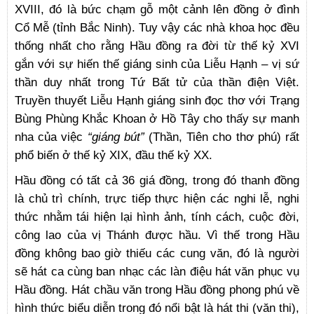
XVIII, đó là bức chạm gỗ một cảnh lên đồng ở đình
Cổ Mễ (tỉnh Bắc Ninh). Tuy vậy các nhà khoa học đều
thống nhất cho rằng Hầu đồng ra đời từ thế kỷ XVI
gắn với sự hiến thế giáng sinh của Liễu Hạnh – vị sứ
thần duy nhất trong Tứ Bất tử của thần điện Việt.
Truyền thuyết Liễu Hạnh giáng sinh đọc thơ với Trạng
Bùng Phùng Khắc Khoan ở Hồ Tây cho thấy sự manh
nha của việc
“giáng bút”
(Thần, Tiên cho thơ phú) rất
phổ biến ở thế kỷ XIX, đầu thế kỷ XX.
Hầu đồng có tất cả 36 giá đồng, trong đó thanh đồng
là chủ trì chính, trực tiếp thực hiện các nghi lễ, nghi
thức nhằm tái hiện lại hình ảnh, tính cách, cuộc đời,
công lao của vị Thánh được hầu. Vì thế trong Hầu
đồng không bao giờ thiếu các cung văn, đó là người
sẽ hát ca cùng ban nhạc các làn điệu hát văn phục vụ
Hầu đồng. Hát chầu văn trong Hầu đồng phong phú về
hình thức biểu diễn trong đó nổi bật là hát thi (văn thi),