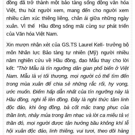
đồng đã trở thành một bảo tàng sống động văn hóa
Việt, thu hút người xem, mang đến cho người xem
nhiều cảm xúc thiêng liêng, chân ái giữa những ngày
xuân. Vì thế Hầu đồng sống mãi cùng sự phát triển
của Văn hóa Việt Nam.
Xin mượn nhận xét của GS.TS Laurel Kell- trưởng bộ
môn Nhân lực Bảo tàng tự nhiên (Mỹ) người nhiều
năm nghiên cứu về Hầu đồng, đạo Mẫu thay cho lời
kết:
"Thờ Mẫu là tín ngưỡng dân gian phổ biến ở Việt
Nam. Mẫu là vị tối thượng, mọi người có thể tìm đến
trong mùa xuân để chia sẻ những rắc rối, hy vọng,
ước muốn. Điểm hấp dẫn nhất của tín ngưỡng này là
Hầu đồng, nghi lễ lên đồng. Đây là nghi thức tâm linh
độc đáo, khi ông đồng, bà cốt mặc trang phục của
thần linh, nhảy múa trong âm nhạc và lời ca miêu tả vị
thần đó, mọi người được tận hưởng bầu không khí lễ
hội xuân độc đáo, linh thiêng, vui tươi, theo dõi hàng