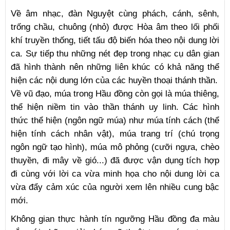
Về âm nhạc, đàn Nguyệt cùng phách, cánh, sênh,
trống chầu, chuông (nhỏ) được Hòa âm theo lối phối
khí truyền thống, tiết tấu độ biến hóa theo nội dung lời
ca. Sự tiếp thu những nét đẹp trong nhạc cụ dân gian
đã hình thành nên những liên khúc có khả năng thể
hiện các nội dung lớn của các huyền thoại thánh thần.
Về vũ đạo, múa trong Hầu đồng còn gọi là múa thiêng,
thể hiện niềm tin vào thần thánh uy linh. Các hình
thức thể hiện (ngôn ngữ múa) như múa tính cách (thể
hiện tính cách nhân vật), múa trang trí (chú trọng
ngôn ngữ tạo hình), múa mô phỏng (cưỡi ngựa, chèo
thuyền, đi mây về gió...) đã được vận dụng tích hợp
đi cùng với lời ca vừa minh họa cho nội dung lời ca
vừa đẩy cảm xúc của người xem lên nhiều cung bậc
mới.
Không gian thực hành tín ngưỡng Hầu đồng đa màu