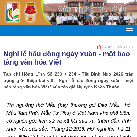
02-03-2026
- 00:07
Nghi lễ hầu đồng ngày xuân - một bảo
tàng văn hóa Việt
Tạp chí Hồng Lĩnh Số 233 + 234 - Tết Bính Ngọ 2026 trân
trọng giới thiệu bài viết “Nghi lễ hầu đồng ngày xuân - một
bảo tàng văn hóa Việt” của tác giả Nguyễn Khắc Thuần
Tín
ngưỡng thờ Mẫu (hay thường gọi Đạo Mẫu, thờ
Mẫu Tam Phủ, Mẫu Tứ Phủ) ở Việt Nam khá phổ biến,
có nguồn gốc lịch sử và xã hội sâu xa, thấm đẫm tính
nhân văn sâu sắc. Tháng 12/2016, Hội nghị lần thứ 11
của UNESCO đã ra Quyết định công nhận “Thực hành