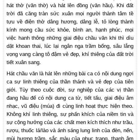
hát thờ (văn thờ) và hát lên đồng (văn hầu). Khi đất
trời đã căng tràn sức xuân mọi người thành tâm tề
tựu về điện thờ dâng hương, dâng lễ, tỏ lòng thành
kính mong cầu sức khỏe, bình an, hạnh phúc, mọi
việc hanh thông những giai điệu chầu văn khi thì dìu
dặt khoan thai, lúc lại ngân nga trầm bổng, sâu lắng
vọng vang càng tô đậm vẻ đẹp, khí thiêng của đất trời
tiết xuân sang.
Hát chầu văn là hát lên những bài ca có nội dung ngợi
ca sự linh thiêng của thần thánh và vẻ đẹp của tiên
giới. Tùy theo cuộc đời, sự nghiệp của các vị thần
đang hầu để có nội dung ca từ, tiết tấu, giai điệu âm
nhạc, vũ điệu (múa) đi cùng linh hoạt thực hiện theo.
Không khí linh thiêng, sự phấn khích của niềm tin và
sự cộng hưởng của các chất men kích thích như trầu,
rượu, thuốc lá/lào và ánh sáng lung linh của đèn, nến,
mùi hương trầm, sắc màu của phục trang, thanh âm