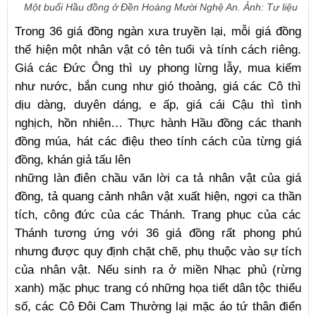
Một buổi Hầu đồng ở Đền Hoàng Mười Nghệ An. Ảnh: Tư liệu
Trong 36 giá đồng ngàn xưa truyền lại, mỗi giá đồng
thể hiện một nhân vật có tên tuổi và tính cách riêng.
Giá các Đức Ông thì uy phong lừng lẫy, mua kiếm
như nước, bắn cung như gió thoảng, giá các Cô thì
dịu dàng, duyên dáng, e ấp, giá cái Cậu thì tình
nghịch, hồn nhiên… Thực hành Hầu đồng các thanh
đồng múa, hát các điệu theo tính cách của từng giá
đồng, khán giả tấu lên
những làn điên chầu văn lời ca tả nhân vật của giá
đồng, tả quang cảnh nhân vật xuất hiện, ngợi ca thần
tích, công đức của các Thánh. Trang phục của các
Thánh tương ứng với 36 giá đồng rất phong phú
nhưng được quy định chặt chẽ, phụ thuộc vào sự tích
của nhân vật. Nếu sinh ra ở miền Nhạc phủ (rừng
xanh) mặc phục trang có những họa tiết dân tộc thiểu
số, các Cô Đôi Cam Thường lại mặc áo tứ thân điển