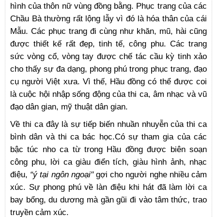
hình của thôn nữ vùng đồng bằng. Phục trang của các
Chầu Bà thường rất lộng lẫy vì đó là hóa thân của cái
Mẫu. Các phục trang đi cùng như khăn, mũ, hài cũng
được thiết kế rất đẹp, tinh tế, công phu. Các trang
sức vòng cổ, vòng tay được chế tác cầu kỳ tinh xảo
cho thấy sự đa dạng, phong phú trong phục trang, đạo
cụ người Việt xưa. Vì thế, Hầu đồng có thể được coi
là cuộc hội nhập sống động của thi ca, âm nhạc và vũ
đạo dân gian, mỹ thuật dân gian.
Về thi ca đây là sự tiếp biến nhuần nhuyễn của thi ca
bình dân và thi ca bác học.Có sự tham gia của các
bậc túc nho ca từ trong Hầu đồng được biên soạn
công phu, lời ca giàu điển tích, giàu hình ảnh, nhạc
điệu,
“ý tại ngôn ngoại"
gợi cho người nghe nhiều cảm
xúc. Sự phong phú về làn điệu khi hát đã làm lời ca
bay bổng, du dương mà gần gũi đi vào tâm thức, trao
truyền cảm xúc.