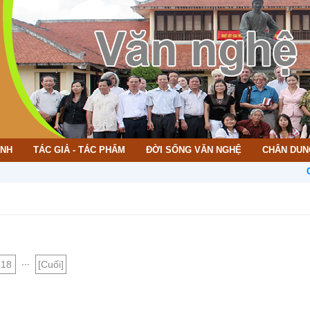
ÌNH
TÁC GIẢ - TÁC PHẨM
ĐỜI SỐNG VĂN NGHỆ
CHÂN DUN
CHÀO 
...
18
[Cuối]