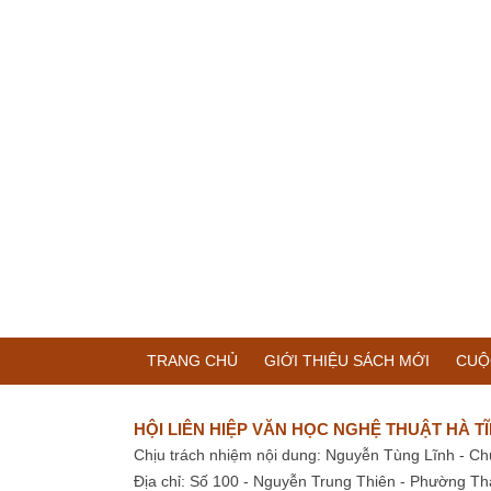
TRANG CHỦ
GIỚI THIỆU SÁCH MỚI
CUỘ
HỘI LIÊN HIỆP VĂN HỌC NGHỆ THUẬT HÀ T
Chịu trách nhiệm nội dung: Nguyễn Tùng Lĩnh - Ch
Địa chỉ: Số 100 - Nguyễn Trung Thiên - Phường Th