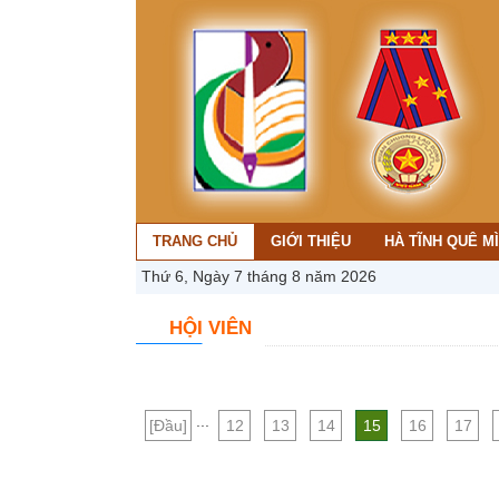
TRANG CHỦ
GIỚI THIỆU
HÀ TĨNH QUÊ M
Thứ 6, Ngày 7 tháng 8 năm 2026
HỘI VIÊN
...
[Đầu]
12
13
14
15
16
17