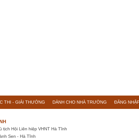
C THI - GIẢI THƯỞNG
DÀNH CHO NHÀ TRƯỜNG
ĐĂNG NHẬ
ĨNH
ủ tịch Hội Liên hiệp VHNT Hà Tĩnh
ành Sen - Hà Tĩnh