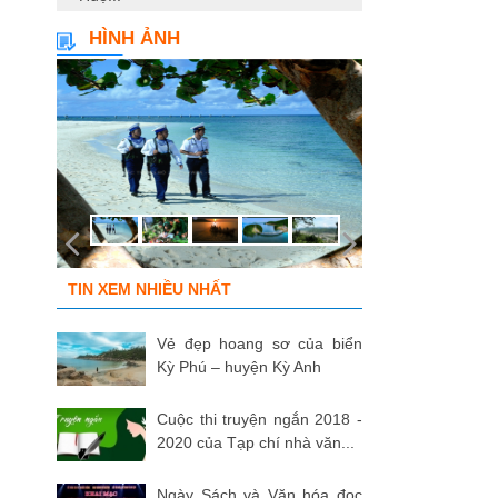
HÌNH ẢNH
TIN XEM NHIỀU NHẤT
Vẻ đẹp hoang sơ của biển
Kỳ Phú – huyện Kỳ Anh
Cuộc thi truyện ngắn 2018 -
2020 của Tạp chí nhà văn...
Ngày Sách và Văn hóa đọc