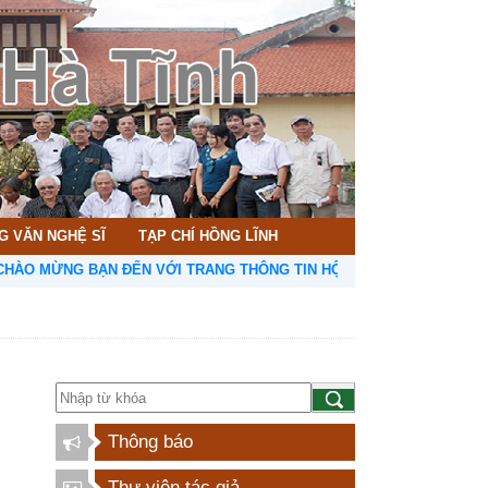
G VĂN NGHỆ SĨ
TẠP CHÍ HỒNG LĨNH
MỪNG BẠN ĐẾN VỚI TRANG THÔNG TIN HỘI LIÊN HIỆP VĂN HỌC NGH
Thông báo
Thư viện tác giả