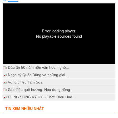
Error loading player:
No playable sources found
Dấu ấn 50 năm nền văn học, nghệ...
Nhạc sỹ Quốc Dũng và những giai...
Vọng chiều Tam Soa
Giai điệu quê hương: Hoa dong riềng
DÒNG SÔNG KÝ ỨC - Thơ: Triệu Huệ...
TIN XEM NHIỀU NHẤT