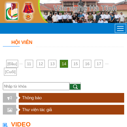
HỘI VIÊN
...
...
[Đầu]
11
12
13
14
15
16
17
[Cuối]
Thông báo
Thư viện tác giả
VIDEO