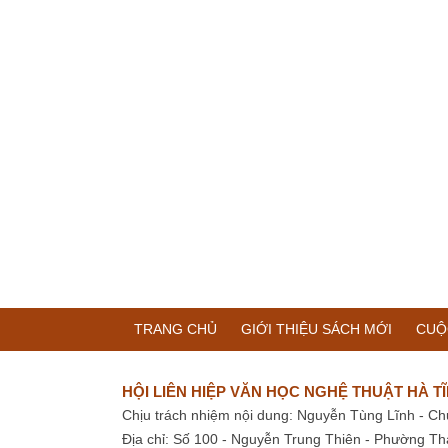
TRANG CHỦ
GIỚI THIỆU SÁCH MỚI
CUỘ
HỘI LIÊN HIỆP VĂN HỌC NGHỆ THUẬT HÀ T
Chịu trách nhiệm nội dung: Nguyễn Tùng Lĩnh - Ch
Địa chỉ: Số 100 - Nguyễn Trung Thiên - Phường Th