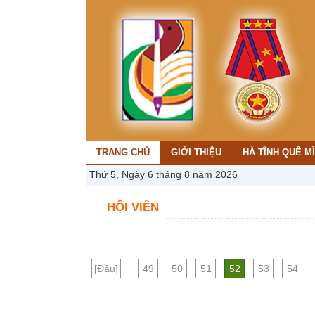
TRANG CHỦ
GIỚI THIỆU
HÀ TĨNH QUÊ M
Thứ 5, Ngày 6 tháng 8 năm 2026
HỘI VIÊN
...
[Đầu]
49
50
51
52
53
54