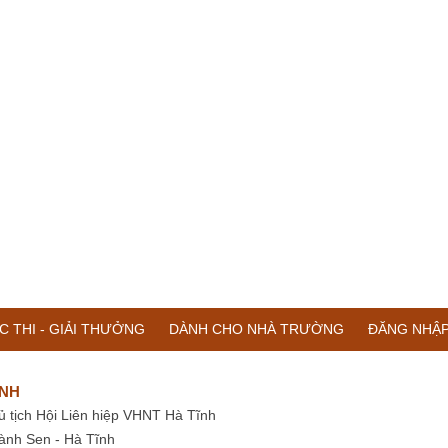
C THI - GIẢI THƯỞNG
DÀNH CHO NHÀ TRƯỜNG
ĐĂNG NHẬ
ĨNH
ủ tịch Hội Liên hiệp VHNT Hà Tĩnh
ành Sen - Hà Tĩnh