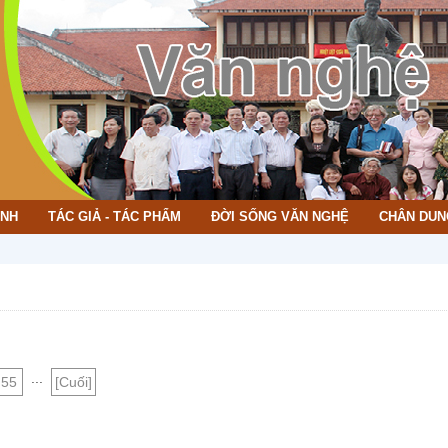
ÌNH
TÁC GIẢ - TÁC PHẨM
ĐỜI SỐNG VĂN NGHỆ
CHÂN DUN
CH
...
55
[Cuối]