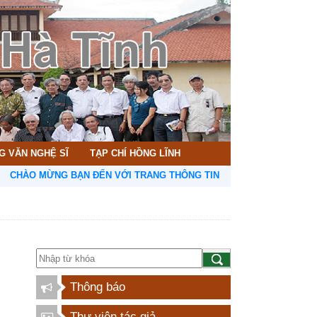
G VĂN NGHỆ SĨ
TẠP CHÍ HỒNG LĨNH
ÀO MỪNG BẠN ĐẾN VỚI TRANG THÔNG TIN HỘI LIÊN HIỆP VĂN HỌC 
Thông báo
Thư viện tác giả