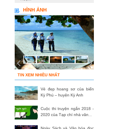
HÌNH ẢNH
TIN XEM NHIỀU NHẤT
Vẻ đẹp hoang sơ của biển
Kỳ Phú – huyện Kỳ Anh
Cuộc thi truyện ngắn 2018 -
2020 của Tạp chí nhà văn...
Ngày Sách và Văn hóa đọc