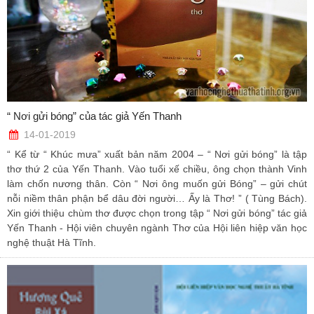
“ Nơi gửi bóng” của tác giả Yến Thanh
14-01-2019
“ Kể từ “ Khúc mưa” xuất bản năm 2004 – “ Nơi gửi bóng” là tập
thơ thứ 2 của Yến Thanh. Vào tuổi xế chiều, ông chọn thành Vinh
làm chốn nương thân. Còn “ Nơi ông muốn gửi Bóng” – gửi chút
nỗi niềm thân phận bể dâu đời người… Ấy là Thơ! ” ( Tùng Bách).
Xin giới thiệu chùm thơ được chọn trong tập “ Nơi gửi bóng” tác giả
Yến Thanh - Hội viên chuyên ngành Thơ của Hội liên hiệp văn học
nghệ thuật Hà Tĩnh.