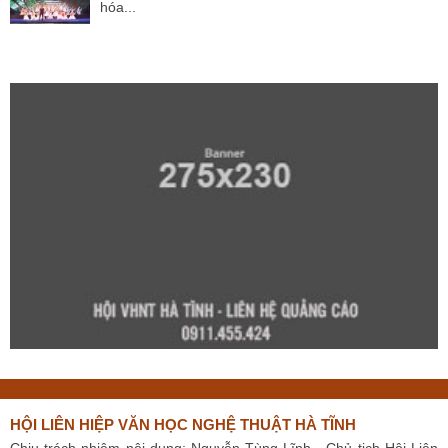
hóa...
HỘI LIÊN HIỆP VĂN HỌC NGHỆ THUẬT HÀ TĨNH