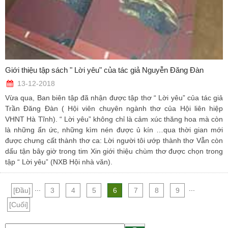
Giới thiệu tập sách " Lời yêu" của tác giả Nguyễn Đăng Đàn
13-12-2018
Vừa qua, Ban biên tập đã nhận được tập thơ “ Lời yêu” của tác giả
Trần Đăng Đàn ( Hội viên chuyên ngành thơ của Hội liên hiệp
VHNT Hà Tĩnh). “ Lời yêu” không chỉ là cảm xúc thăng hoa mà còn
là những ẩn ức, những kìm nén được ủ kín …qua thời gian mới
được chưng cất thành thơ ca: Lời người tôi ướp thành thơ Vẫn còn
dấu tận bây giờ trong tim Xin giới thiệu chùm thơ được chọn trong
tập “ Lời yêu” (NXB Hội nhà văn).
...
...
[Đầu]
3
4
5
6
7
8
9
[Cuối]