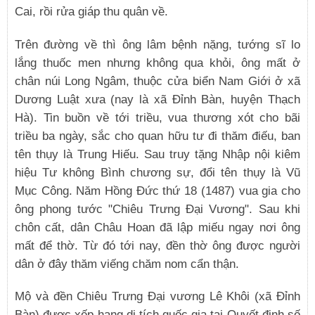
Cai, rồi rửa giáp thu quân về.
Trên đường về thì ông lâm bệnh nặng, tướng sĩ lo
lắng thuốc men nhưng không qua khỏi, ông mất ở
chân núi Long Ngâm, thuộc cửa biển Nam Giới ở xã
Dương Luật xưa (nay là xã Đỉnh Bàn, huyện Thạch
Hà). Tin buồn về tới triều, vua thương xót cho bãi
triều ba ngày, sắc cho quan hữu tư đi thăm điếu, ban
tên thụy là Trung Hiếu. Sau truy tặng Nhập nội kiêm
hiệu Tư không Bình chương sự, đổi tên thụy là Vũ
Mục Công. Năm Hồng Đức thứ 18 (1487) vua gia cho
ông phong tước "Chiêu Trưng Đại Vương". Sau khi
chôn cất, dân Châu Hoan đã lập miếu ngay nơi ông
mất để thờ. Từ đó tới nay, đền thờ ông được người
dân ở đây thăm viếng chăm nom cẩn thận.
Mộ và đền Chiêu Trưng Đại vương Lê Khôi (xã Đỉnh
Bàn) được xếp hạng di tích quốc gia tại Quyết định số