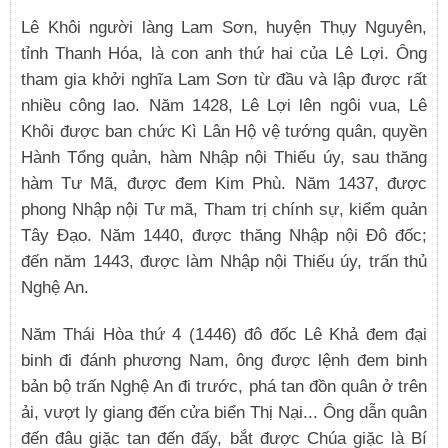
Lê Khôi người làng Lam Sơn, huyện Thụy Nguyên,
tỉnh Thanh Hóa, là con anh thứ hai của Lê Lợi. Ông
tham gia khởi nghĩa Lam Sơn từ đầu và lập được rất
nhiều công lao. Năm 1428, Lê Lợi lên ngôi vua, Lê
Khôi được ban chức Kì Lân Hộ vệ tướng quân, quyền
Hành Tổng quản, hàm Nhập nội Thiếu úy, sau thăng
hàm Tư Mã, được đem Kim Phù. Năm 1437, được
phong Nhập nội Tư mã, Tham trị chính sự, kiểm quản
Tây Đạo. Năm 1440, được thăng Nhập nội Đô đốc;
đến năm 1443, được làm Nhập nội Thiếu úy, trấn thủ
Nghệ An.
Năm Thái Hòa thứ 4 (1446) đô đốc Lê Khả đem đại
binh đi đánh phương Nam, ông được lệnh đem binh
bản bộ trấn Nghệ An đi trước, phá tan đồn quân ở trên
ải, vượt ly giang đến cửa biển Thị Nại... Ông dẫn quân
đến đâu giặc tan đến đấy, bắt được Chúa giặc là Bí