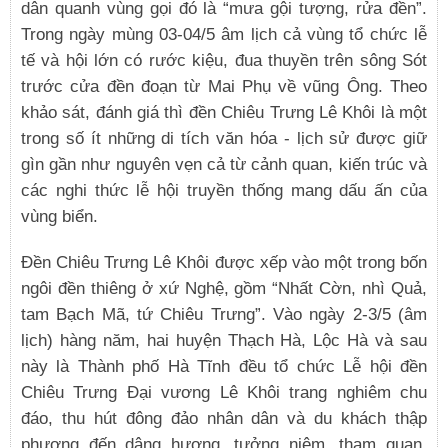
dân quanh vùng gọi đó là “mưa gội tượng, rửa đền”.
Trong ngày mùng 03-04/5 âm lịch cả vùng tổ chức lễ
tế và hội lớn có rước kiệu, đua thuyền trên sông Sót
trước cửa đền đoạn từ Mai Phụ về vũng Ông. Theo
khảo sát, đánh giá thì đền Chiêu Trưng Lê Khôi là một
trong số ít những di tích văn hóa - lịch sử được giữ
gìn gần như nguyên vẹn cả từ cảnh quan, kiến trúc và
các nghi thức lễ hội truyền thống mang dấu ấn của
vùng biển.
Đền Chiêu Trưng Lê Khôi được xếp vào một trong bốn
ngôi đền thiêng ở xứ Nghệ, gồm “Nhất Cờn, nhì Quả,
tam Bạch Mã, tứ Chiêu Trưng”. Vào ngày 2-3/5 (âm
lịch) hàng năm, hai huyện Thạch Hà, Lộc Hà và sau
này là Thành phố Hà Tĩnh đều tổ chức Lễ hội đền
Chiêu Trưng Đại vương Lê Khôi trang nghiêm chu
đáo, thu hút đông đảo nhân dân và du khách thập
phương đến dâng hương, tưởng niệm, tham quan.