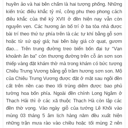
huyền ảo và hai bên chẩm là hai tượng phổng. Những
kiến trúc điêu khắc tỷ mỉ, công phu theo phong cách
điêu khắc của thế kỷ XVII ở đền hiện nay vẫn còn
nguyên vẹn. Các hương án bố trí ở ba tòa nhà được
bài trí theo thứ tự phía trên là các tự khí bằng gỗ sơn
hoặc từ sứ quý giá; hai bên bày giá cờ quạt, gươm
đao… Trên trung đường treo biển bốn đại tự “Vạn
khoảnh ân ba” còn thượng đường trên cỗ án sơn son
thiếp vàng đặt khám thờ mà trong khám có bức tượng
Chiêu Trưng Vương bằng gỗ trầm hương sơn son. Mộ
của Chiêu Trưng Vương được đặt ở mặt sau ngôi đền
cất trên nền cao theo lối trùng diêm được bao phủ
tường hoa bốn phía. Ngoài đền chính Long Ngâm ở
Thạch Hải thì ở các xã thuộc Thạch Hà còn lập các
đền thờ vọng. Vào ngày giỗ của tướng Lê Khôi vào
mùng 03 tháng 5 âm lịch hàng năm đều xuất hiện
những trận mưa rào vào chiều hoặc tối mùng 2 nên