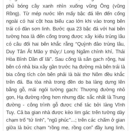
phủ bóng cây xanh nhìn xuống vũng Ông (vũng
Rồng). Từ mép nước lên mấy bậc đá lên đến cổng
ngoài có hai cột hoa biểu cao lớn khi vào trong bên
trái có đàn sơn linh. Bước qua 23 bậc đá với hai bên
tường hoa là đến cổng trong được xây kiểu trùng lâu
có câu đối hai bên khắc rằng “Quỳnh đảo trùng lâu,
Duy Tân Ất Mão y thủy;/ Long Ngâm chính khí, Thái
Hòa Bính Dần dĩ lãi”. Sau cổng là sân gạch rộng, hai
bên có nhà bia xây gần trước hạ đường mà bên trái là
bia công tích còn bên phải là bài thơ Nôm đều khắc
trên đá. Ba tòa nhà trong đền do ba làng dựng lên
bằng gỗ, mái ngói tường gạch: Thượng đường nhỏ
gọn, Hạ đường rộng hơn nhưng đặc sắc nhất là Trung
đường - công trình gỗ được chế tác bởi làng Vĩnh
Tuy. Cả ba gian nhà được kèo lim gác trên tường dày
chạm trổ “tứ linh”, “ngũ phúc”...; trên các chẩm ở gian
giữa là bức chạm “rồng mẹ, rồng con” đầy lung linh,