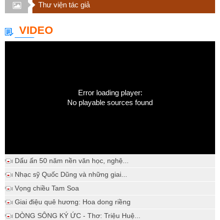
Thư viện tác giả
VIDEO
Error loading player:
No playable sources found
Dấu ấn 50 năm nền văn học, nghệ...
Nhạc sỹ Quốc Dũng và những giai...
Vọng chiều Tam Soa
Giai điệu quê hương: Hoa dong riềng
DÒNG SÔNG KÝ ỨC - Thơ: Triệu Huệ...