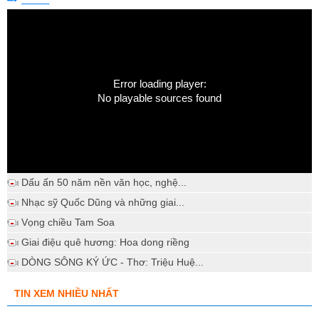
Error loading player:
No playable sources found
Dấu ấn 50 năm nền văn học, nghệ...
Nhạc sỹ Quốc Dũng và những giai...
Vọng chiều Tam Soa
Giai điệu quê hương: Hoa dong riềng
DÒNG SÔNG KÝ ỨC - Thơ: Triệu Huệ...
TIN XEM NHIỀU NHẤT