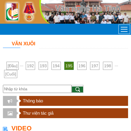
VĂN XUÔI
...
...
[Đầu]
192
193
194
195
196
197
198
[Cuối]
Thông báo
Thư viện tác giả
VIDEO