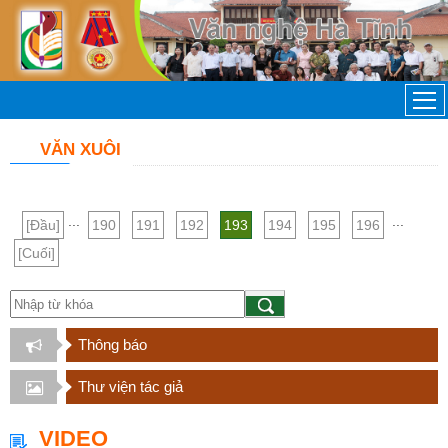
VĂN XUÔI
...
...
[Đầu]
190
191
192
193
194
195
196
[Cuối]
Thông báo
Thư viện tác giả
VIDEO