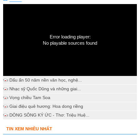
Error loading player:
No playable sources found
Dấu ấn 50 năm nền văn học, nghệ...
Nhạc sỹ Quốc Dũng và những giai...
Vọng chiều Tam Soa
Giai điệu quê hương: Hoa dong riềng
DÒNG SÔNG KÝ ỨC - Thơ: Triệu Huệ...
TIN XEM NHIỀU NHẤT