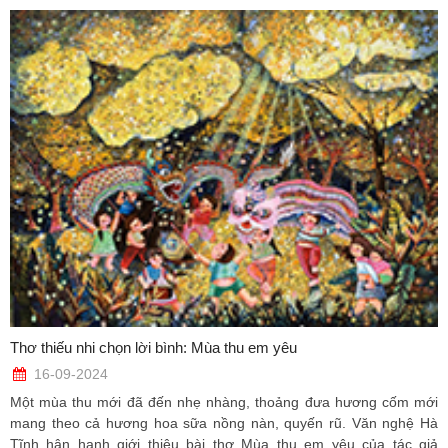
Thơ thiếu nhi chọn lời bình: Mùa thu em yêu
16-09-2024
Một mùa thu mới đã đến nhẹ nhàng, thoảng đưa hương cốm mới
mang theo cả hương hoa sữa nồng nàn, quyến rũ. Văn nghệ Hà
Tĩnh hân hạnh giới thiệu bài thơ Mùa thu em yêu của tác giả