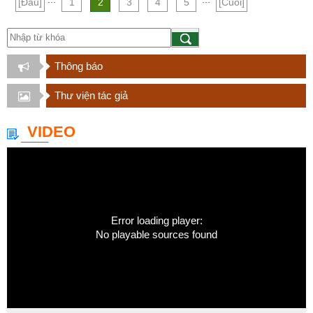
[Đầu]
1
2
3
4
5
[Cuối]
Thông báo
Thư viện tác giả
VIDEO
Error loading player:
No playable sources found