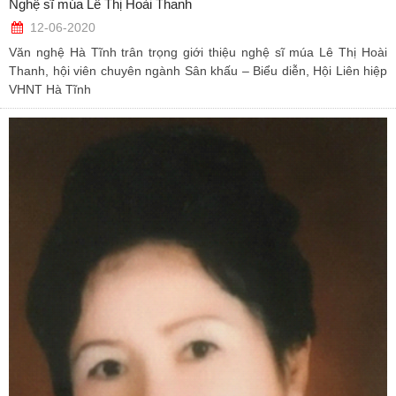
Nghệ sĩ múa Lê Thị Hoài Thanh
12-06-2020
Văn nghệ Hà Tĩnh trân trọng giới thiệu nghệ sĩ múa Lê Thị Hoài
Thanh, hội viên chuyên ngành Sân khấu – Biểu diễn, Hội Liên hiệp
VHNT Hà Tĩnh