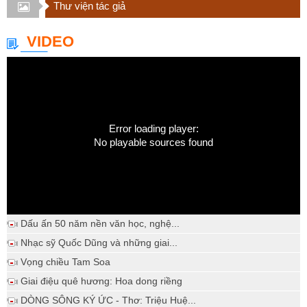
Thư viện tác giả
VIDEO
Error loading player:
No playable sources found
Dấu ấn 50 năm nền văn học, nghệ...
Nhạc sỹ Quốc Dũng và những giai...
Vọng chiều Tam Soa
Giai điệu quê hương: Hoa dong riềng
DÒNG SÔNG KÝ ỨC - Thơ: Triệu Huệ...