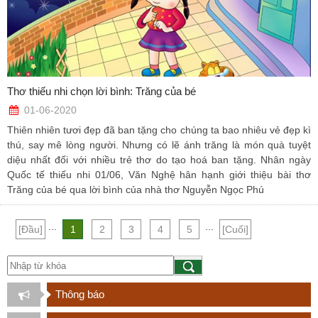
Thơ thiếu nhi chọn lời bình: Trăng của bé
01-06-2020
Thiên nhiên tươi đẹp đã ban tặng cho chúng ta bao nhiêu vẻ đẹp kì
thú, say mê lòng người. Nhưng có lẽ ánh trăng là món quà tuyệt
diệu nhất đối với nhiều trẻ thơ do tạo hoá ban tặng. Nhân ngày
Quốc tế thiếu nhi 01/06, Văn Nghệ hân hạnh giới thiệu bài thơ
Trăng của bé qua lời bình của nhà thơ Nguyễn Ngọc Phú
...
...
[Đầu]
1
2
3
4
5
[Cuối]
Thông báo