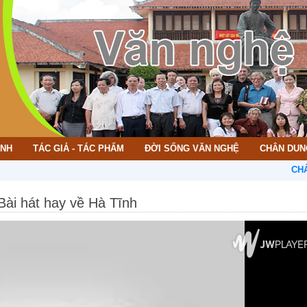
ÌNH
TÁC GIẢ - TÁC PHẨM
ĐỜI SỐNG VĂN NGHỆ
CHÂN DUN
CHÀO MỪ
Bài hát hay về Hà Tĩnh