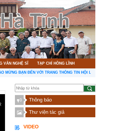
G VĂN NGHỆ SĨ
TẠP CHÍ HỒNG LĨNH
NG BẠN ĐẾN VỚI TRANG THÔNG TIN HỘI LIÊN HIỆP VĂN HỌC NGHỆ 
Thông báo
Thư viện tác giả
VIDEO