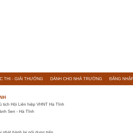
C THI - GIẢI THƯỞNG
DÀNH CHO NHÀ TRƯỜNG
ĐĂNG NHẬ
ĨNH
ủ tịch Hội Liên hiệp VHNT Hà Tĩnh
ành Sen - Hà Tĩnh
i phát hành lại nội dung trên