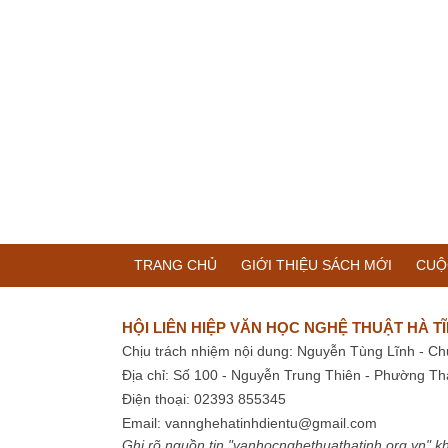
TRANG CHỦ
GIỚI THIỆU SÁCH MỚI
CUỘ
HỘI LIÊN HIỆP VĂN HỌC NGHỆ THUẬT HÀ T
Chịu trách nhiệm nội dung: Nguyễn Tùng Lĩnh - Ch
Địa chỉ: Số 100 - Nguyễn Trung Thiên - Phường Th
Điện thoại: 02393 855345
Email:
vannghehatinhdientu@gmail.com
Ghi rõ nguồn tin "vanhocnghethuathatinh.org.vn" kh