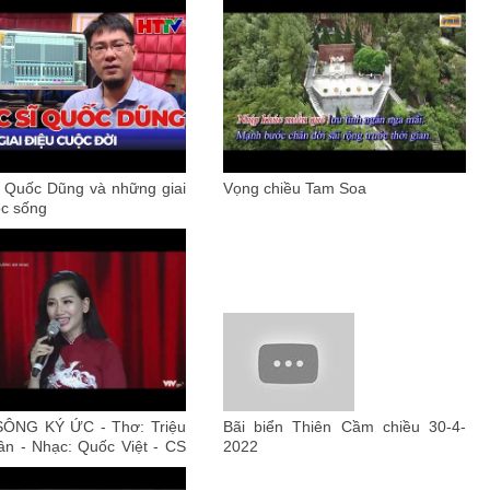
 Quốc Dũng và những giai
Vọng chiều Tam Soa
ộc sống
ÔNG KÝ ỨC - Thơ: Triệu
Bãi biển Thiên Cầm chiều 30-4-
n - Nhạc: Quốc Việt - CS
2022
ng Lợi. Con đường Âm
TV1