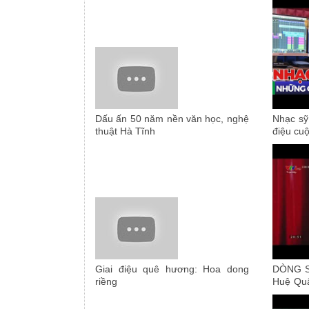
Dấu ấn 50 năm nền văn học, nghệ
Nhạc sỹ
thuật Hà Tĩnh
điệu cu
Giai điệu quê hương: Hoa dong
DÒNG S
riềng
Huệ Quâ
Vũ Thắ
nhạc V