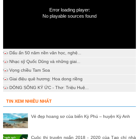
Error loading player:
No playable sources found
Dấu ấn 50 năm nền văn học, nghệ...
Nhạc sỹ Quốc Dũng và những giai...
Vọng chiều Tam Soa
Giai điệu quê hương: Hoa dong riềng
DÒNG SÔNG KÝ ỨC - Thơ: Triệu Huệ...
TIN XEM NHIỀU NHẤT
Vẻ đẹp hoang sơ của biển Kỳ Phú – huyện Kỳ Anh
Cuộc thi truyện ngắn 2018 - 2020 của Tạp chí nhà