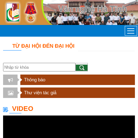
TỪ ĐẠI HỘI ĐẾN ĐẠI HỘI
Thông báo
Thư viện tác giả
VIDEO