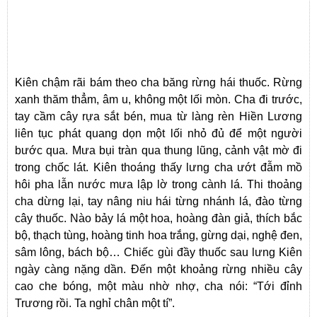
Kiên chậm rãi bám theo cha băng rừng hái thuốc. Rừng
xanh thăm thẳm, âm u, không một lối mòn. Cha đi trước,
tay cầm cây rựa sắt bén, mua từ làng rèn Hiền Lương
liên tục phát quang dọn một lối nhỏ đủ để một người
bước qua. Mưa bụi tràn qua thung lũng, cảnh vật mờ đi
trong chốc lát. Kiên thoáng thấy lưng cha ướt đẫm mồ
hôi pha lẫn nước mưa lập lờ trong cành lá. Thi thoảng
cha dừng lại, tay nâng niu hái từng nhánh lá, đào từng
cây thuốc. Nào bảy lá một hoa, hoàng đàn giả, thích bắc
bộ, thạch tùng, hoàng tinh hoa trắng, gừng dại, nghệ đen,
sâm lông, bách bộ… Chiếc gùi đầy thuốc sau lưng Kiên
ngày càng nặng dần. Đến một khoảng rừng nhiều cây
cao che bóng, một màu nhờ nhợ, cha nói: “Tới đỉnh
Trương rồi. Ta nghỉ chân một tí”.