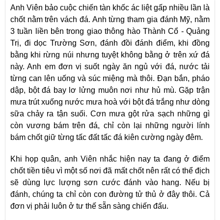
Anh Viên bảo cuộc chiến tàn khốc ác liệt gấp nhiều lần là
chốt nằm trên vách đá. Anh từng tham gia đánh Mỹ, nằm
3 tuần liền bên trong giao thông hào Thành Cổ - Quảng
Trị, đi dọc Trường Sơn, đánh đồi đánh điểm, khi đồng
bằng khi rừng núi nhưng tuyệt không bằng ở trên xứ đá
này. Anh em đơn vị suốt ngày ăn ngủ với đá, nước tải
từng can lên uống và súc miệng mà thôi. Đạn bắn, pháo
dập, bột đá bay lơ lửng muôn nơi như hủ mù. Gặp trận
mưa trút xuống nước mưa hoà với bột đá trắng như dòng
sữa chảy ra tận suối. Cơn mưa gột rửa sạch những gì
còn vương bám trên đá, chỉ còn lại những người lính
bám chốt giữ từng tấc đất tấc đá kiên cường ngày đêm.
Khi họp quân, anh Viên nhắc hiện nay ta đang ở điểm
chốt tiền tiêu vì một số nơi đã mất chốt nên rất có thể địch
sẽ dùng lực lượng sơn cước đánh vào hang. Nếu bị
đánh, chúng ta chỉ còn con đường tử thủ ở đây thôi. Cả
đơn vị phải luôn ở tư thế sẵn sàng chiến đấu.