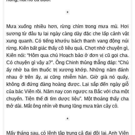
*
Mưa xuống nhiều hơn, rừng chìm trong mưa mù. Hơi
sương từ đâu tụ lại ngày càng dày đặc che lấp cảnh vật
xung quanh. Có tiếng khướu bách thanh vang động núi
rừng. Kiên bất giác thấy cô liêu quá. Chợt nhớ chuyện gì,
Kiên nói: “Hôm qua chú Hoạch bảo ở đơn vị cũ gọi cha.
Có chuyện gì vậy ạ?”. Ông Chinh thủng thẳng đáp: “Chú
ấy nhờ ba tìm thuốc trị xương khớp. Những năm đánh
nhau ở trên ấy, ai cũng nhiễm hàn. Giờ già nó quấy,
không đi đứng đàng hoàng được. Lại sắp đến ngày giỗ
của bác Viên rồi. Năm nay con ngược ra Bắc với cha một
chuyến. Tiện thể đi tìm dược liệu”. Một thoáng thấy cha
thở dài. Mắt ông nhìn về thung lũng mưa tràn cây cỏ.
*
Mấy tháng sau, có lệnh tập trung cả đại đội lại. Anh Viên