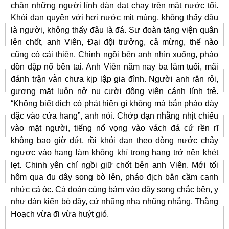
chân những người lính dàn dạt chạy trên mặt nước tối.
Khói đạn quyện với hơi nước mịt mùng, không thấy đâu
là người, không thấy đâu là đá. Sư đoàn tăng viện quân
lên chốt, anh Viên, Đại đội trưởng, cả mừng, thế nào
cũng có cải thiện. Chinh ngồi bên anh nhìn xuống, pháo
dồn dập nổ bên tai. Anh Viên năm nay ba lăm tuổi, mãi
đánh trận vẫn chưa kịp lập gia đình. Người anh rắn rỏi,
gương mặt luôn nở nụ cười động viên cánh lính trẻ.
“Không biết địch có phát hiện gì không mà bắn pháo dày
đặc vào cửa hang”, anh nói. Chớp đạn nhằng nhịt chiếu
vào mặt người, tiếng nổ vọng vào vách đá cứ rền rĩ
không bao giờ dứt, rồi khói đạn theo dòng nước chảy
ngược vào hang làm không khí trong hang trở nên khét
lẹt. Chinh yên chí ngồi giữ chốt bên anh Viên. Mới tối
hôm qua đu dây song bò lên, pháo địch bắn cầm canh
nhức cả óc. Cả đoàn cùng bám vào dây song chắc bện, y
như đàn kiến bò dây, cứ nhũng nha nhũng nhẵng. Thằng
Hoạch vừa đi vừa huýt gió.