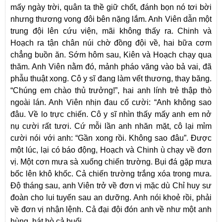
mấy ngày trời, quân ta thề giữ chốt, đánh bọn nó tơi bời
nhưng thương vong đôi bên nặng lắm. Anh Viên dẫn một
trung đội lên cứu viện, mãi không thấy ra. Chinh và
Hoạch ra tận chân núi chờ đồng đội về, hai bữa cơm
chẳng buồn ăn. Sớm hôm sau, Kiên và Hoạch chạy qua
thăm. Anh Viên nằm đó, mảnh pháo văng vào bả vai, đã
phẫu thuật xong. Cô y sĩ đang làm vết thương, thay băng.
“Chúng em chào thủ trưởng!”, hai anh lính trẻ thập thò
ngoài lán. Anh Viên nhịn đau cố cười: “Anh không sao
đâu. Về lo trực chiến. Cô y sĩ nhìn thấy mấy anh em nở
nụ cười rất tươi. Cứ mỗi lần anh nhăn mặt, cô lại mỉm
cười nói với anh: “Gần xong rồi. Không sao đâu”. Được
một lúc, lại có báo động, Hoạch và Chinh ù chạy về đơn
vị. Một cơn mưa sà xuống chiến trường. Bụi đá gặp mưa
bốc lên khô khốc. Cả chiến trường trắng xóa trong mưa.
Độ tháng sau, anh Viên trở về đơn vị mặc dù Chỉ huy sư
đoàn cho lui tuyến sau an dưỡng. Anh nói khoẻ rồi, phải
về đơn vị nhận lệnh. Cả đại đội đón anh về như một anh
hùng, hát hò cả buổi.