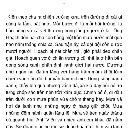
*
Kiên theo cha ra chiến trường xưa, trên đường đi cái gì
cũng lạ lẫm, bất ngờ. Mỗi bước đi là mỗi hồi tưởng, là
hào hùng và cả vết thương trong lòng người ở lại. Ông
Hoạch đón hai cha con bằng một trận mưa nước mắt qua
bao năm tháng chia xa. Sau trận ấy, cả đại đội còn được
mươi người. Hoạch bị nát chân trái, giờ phải đeo chân
giả. Hoạch quen vợ ở chiến trường cũ, thế là ở hẳn bên
dòng sông xanh phân định ranh giới hai nước. Dường
như ngọn núi đá im lặng với hàng trăm mỏm khối lởm
chởm vẫn còn đó, bụi vẫn bay mịt mờ. Dòng sông xanh
xanh, chảy lèn qua những vách đá, xa kia dãy núi nổi rõ
từng chóp sắc trên nền trời xám đục. Chinh bỏ ô, đi đầu
trần dưới cơn mưa phùn vừa chớm tháng bảy. Mưa và
hơi đá lạnh như những ngày ở hang giữ chốt. Mưa
những đêm hành quân lặng lẽ. Mưa về trên ngày tháng
cũ quạnh hiu. Anh Viên và nhiều anh em khác đã nằm
đây. Sư đoàn giải thể rồi, sư đoàn hóa đá, chìm vào lãng