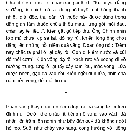
Cha rít điếu thuốc rồi chậm rãi giải thích: “Kê huyết đằng
vị đắng, tính bình, có tác dụng bổ huyết, chỉ thống, thanh
nhiệt, giải độc, thư căn. Vị thuốc này được dùng trong
dân gian làm thuốc chữa thiếu máu, lưng gối mỏi đau,
chân tay tê liệt…”. Kiên gật gù tiếp thu. Ông Chinh nhìn
lớp mủ chưa kịp se lại, đỏ ray rứt khiến lòng ông chợt
dâng lên những nỗi niềm quá vãng. Đoạn ông nói: “Đêm
nay chắc ta phải ở lại đây rồi. Con đi kiếm nước và củi
để thổi cơm”. Kiên vâng dạ rồi xách rựa và xoong đi về
hướng trũng. Ông ở lại lấy cây làm lều, mắc võng. Lửa
được nhen, gạo đã vào nồi. Kiên ngồi đun lửa, nhìn cha
nằm trên võng, đôi mắt liu riu.
*
Pháo sáng thay nhau nổ đòm đọp rồi tỏa sáng le lói trên
đỉnh núi. Dưới khe pháo rít, tiếng nổ vọng vào vách đá
nhân lên trăm lên nghìn như bầy đàn quỷ dữ không ngớt
hò reo. Suối như chảy vào hang, cộng hưởng với tiếng