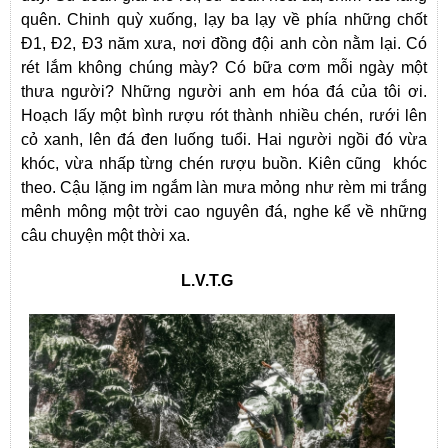
quên. Chinh quỳ xuống, lạy ba lạy về phía những chốt
Đ1, Đ2, Đ3 năm xưa, nơi đồng đội anh còn nằm lại. Có
rét lắm không chúng mày? Có bữa cơm mỗi ngày một
thưa người? Những người anh em hóa đá của tôi ơi.
Hoạch lấy một bình rượu rót thành nhiều chén, rưới lên
cỏ xanh, lên đá đen luống tuổi. Hai người ngồi đó vừa
khóc, vừa nhấp từng chén rượu buồn. Kiên cũng khóc
theo. Cậu lặng im ngắm làn mưa mỏng như rèm mi trắng
mênh mông một trời cao nguyên đá, nghe kể về những
câu chuyện một thời xa.
L.V.T.G