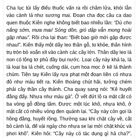
Cha lục túi lấy điếu thuốc vấn ra rồi châm lửa, khói lẫn
vào cành lá như sương mai. Đoạn cha đọc câu ca dao
quen thuộc Kiên nghe không biết bao nhiêu lần:
“
Dù cho
nắng sớm, mưa mai/ Sóng dồn, gió dập vẫn mong hoài
gặp nhau”.
Rồi cha lại than: “Biết bao giờ mới gặp được
nhau!”. Kiên thấy một dây leo thân gỗ, to khỏe, thân hình
trụ tròn bò xoắn xít vào cành các cây lớn. Thân dây leo lá
non có lông tơ phủ đầy bụi nước. Loại cây này khá lạ, lá
là loại ba lá chét, cuống dài, cụm hoa mọc ở kẽ lá thành
chùm. Tiện tay Kiên lấy rựa phạt một đoạn liền có nhựa
đỏ như máu tiết ra. Kiên thoáng chút hãi, tưởng chém
phải cây thần cây thánh. Cha quay sang nói: “Kê huyết
đằng đấy. Nhựa như máu gà”. Ở vết đứt lộ ra mặt cắt có
ba vòng gỗ đồng tâm. Được một lúc khô, nhựa khô, ở
mặt cắt có nhiều vòng đen quánh lại. “Cây này còn gọi là
hồng đằng, huyết rồng. Thường sau khi chặt cây về, cắt
bỏ cành lá, để vài ngày cho nhựa se lại mới chặt khúc và
phơi khô”. Kiên hỏi: “Cây này có tác dụng gì hả cha?”.