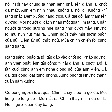
nói: “Tối nay chúng ta nhận lệnh phải lên giành lại chốt
đã mất”. Anh em nhìn nhau, không ai nói gì. Không khí
lặng phắt. Đêm xuống nặng trịch. Cả đại đội âm thầm lên
đường. Mỗi người đi cách nhau một đoạn, im lặng. Chân
người đi trong sương nhẹ bẫng như cưỡi mây. Những
lối mù hun hút mãi ra. Chinh ngửi thấy mùi thơm buồn
của núi. Đêm ấy núi thức ngủ. Mùa chinh chiến rồi cũng
sang trang.
Rạng sáng, pháo ta tới tấp dập vào chốt họ. Pháo ngừng,
anh Viên phát lệnh tấn công: “Phải giành lại chốt”. Đó là
lần cuối cùng anh em nghe giọng nói của anh Viên. Cả
đại đội đồng loạt xung phong. Xung phong! Những thanh
xuân nằm xuống.
Có bóng người lướt qua. Chinh chạy theo ra gờ đá. Một
tiếng nổ long trời. Mở mắt ra, Chinh thấy mình đã ở Hà
Nội, người quấn đầy băng.