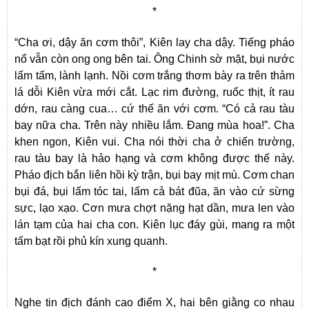
*
“Cha ơi, dậy ăn cơm thôi”, Kiên lay cha dậy. Tiếng pháo
nổ vẫn còn ong ong bên tai. Ông Chinh sờ mặt, bụi nước
lấm tấm, lành lạnh. Nồi cơm trắng thơm bày ra trên thảm
lá dỗi Kiên vừa mới cắt. Lạc rim đường, ruốc thịt, ít rau
dớn, rau càng cua… cứ thế ăn với cơm. “Có cả rau tàu
bay nữa cha. Trên này nhiều lắm. Đang mùa hoa!”. Cha
khen ngon, Kiên vui. Cha nói thời cha ở chiến trường,
rau tàu bay là hảo hạng và cơm không được thế này.
Pháo địch bắn liên hồi kỳ trận, bụi bay mịt mù. Cơm chan
bụi đá, bụi lấm tóc tai, lấm cả bát đũa, ăn vào cứ sừng
sực, lạo xạo. Cơn mưa chợt nặng hạt dần, mưa len vào
lán tạm của hai cha con. Kiên lục đáy gùi, mang ra một
tấm bạt rồi phủ kín xung quanh.
*
Nghe tin địch đánh cao điểm X, hai bên giằng co nhau