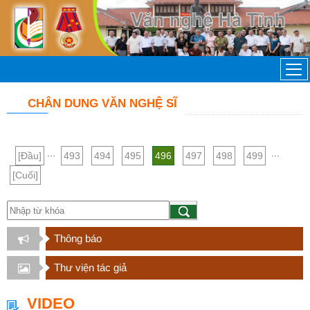
CHÂN DUNG VĂN NGHỆ SĨ
...
...
[Đầu]
493
494
495
496
497
498
499
[Cuối]
Thông báo
Thư viện tác giả
VIDEO