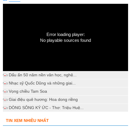
Error loading player:
No playable sources found
Dấu ấn 50 năm nền văn học, nghệ...
Nhạc sỹ Quốc Dũng và những giai...
Vọng chiều Tam Soa
Giai điệu quê hương: Hoa dong riềng
DÒNG SÔNG KÝ ỨC - Thơ: Triệu Huệ...
TIN XEM NHIỀU NHẤT