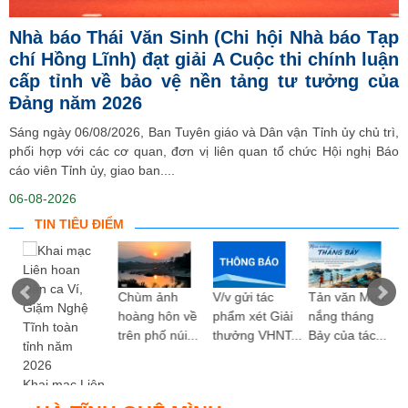
Nhà báo Thái Văn Sinh (Chi hội Nhà báo Tạp
chí Hồng Lĩnh) đạt giải A Cuộc thi chính luận
cấp tỉnh về bảo vệ nền tảng tư tưởng của
Đảng năm 2026
Sáng ngày 06/08/2026, Ban Tuyên giáo và Dân vận Tỉnh ủy chủ trì,
phối hợp với các cơ quan, đơn vị liên quan tổ chức Hội nghị Báo
cáo viên Tỉnh ủy, giao ban....
06-08-2026
TIN TIÊU ĐIỂM
ng
Chùm ảnh
V/v gửi tác
Tản văn Mùa
hoàng hôn về
phẩm xét Giải
nắng tháng
trên phố núi...
thưởng VHNT...
Bảy của tác...
Khai mạc Liên
hoan Dân ca