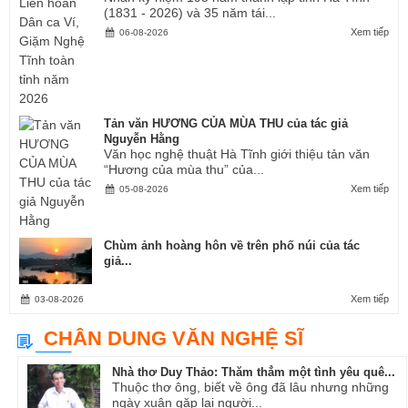
(1831 - 2026) và 35 năm tái...
Xem tiếp
06-08-2026
Tản văn HƯƠNG CỦA MÙA THU của tác giả
Nguyễn Hằng
Văn học nghệ thuật Hà Tĩnh giới thiệu tản văn
“Hương của mùa thu” của...
Xem tiếp
05-08-2026
Chùm ảnh hoàng hôn về trên phố núi của tác
giả...
Xem tiếp
03-08-2026
CHÂN DUNG VĂN NGHỆ SĨ
Nhà thơ Duy Thảo: Thăm thẳm một tình yêu quê...
Thuộc thơ ông, biết về ông đã lâu nhưng những
ngày xuân gặp lại người...