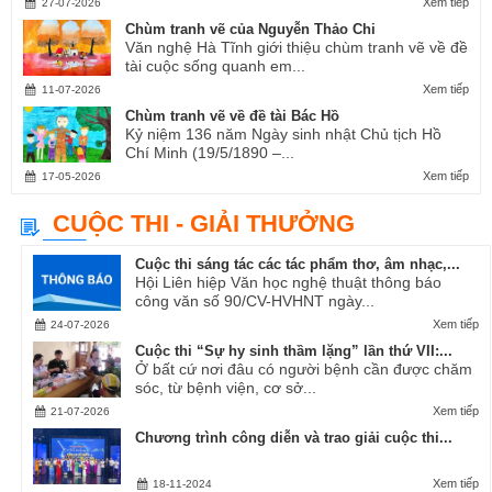
Xem tiếp
27-07-2026
Chùm tranh vẽ của Nguyễn Thảo Chi
Văn nghệ Hà Tĩnh giới thiệu chùm tranh vẽ về đề
tài cuộc sống quanh em...
Xem tiếp
11-07-2026
Chùm tranh vẽ về đề tài Bác Hồ
Kỷ niệm 136 năm Ngày sinh nhật Chủ tịch Hồ
Chí Minh (19/5/1890 –...
Xem tiếp
17-05-2026
CUỘC THI - GIẢI THƯỞNG
Cuộc thi sáng tác các tác phẩm thơ, âm nhạc,...
Hội Liên hiệp Văn học nghệ thuật thông báo
công văn số 90/CV-HVHNT ngày...
Xem tiếp
24-07-2026
Cuộc thi “Sự hy sinh thầm lặng” lần thứ VII:...
Ở bất cứ nơi đâu có người bệnh cần được chăm
sóc, từ bệnh viện, cơ sở...
Xem tiếp
21-07-2026
Chương trình công diễn và trao giải cuộc thi...
Xem tiếp
18-11-2024