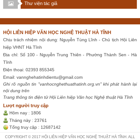
Thư viện tác giả
HỘI LIÊN HIỆP VĂN HỌC NGHỆ THUẬT HÀ TĨNH
Chịu trách nhiệm nội dung: Nguyễn Tùng Lĩnh - Chủ tịch Hội Liên
hiệp VHNT Hà Tĩnh
Địa chỉ: Số 100 - Nguyễn Trung Thiên - Phường Thành Sen - Hà
Tĩnh
Điện thoại: 02393 855345
Email:
vannghehatinhdientu@gmail.com
Ghi rõ nguồn tin "vanhocnghethuathatinh.org.vn" khi phát hành lại
nội dung trên
Trang thông tin điện tử Hội Liên hiệp Văn học Nghệ thuật Hà Tĩnh
Lượt người truy cập
Hôm nay :
1806
Tháng này :
23761
Tổng truy cập :
12687142
COPYRIGHT © 2017 HỘI LIÊN HIỆP VĂN HỌC NGHỆ THUẬT HÀ TĨNH. ALL