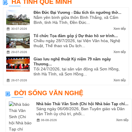
HÀ TĨNH QUÊ MÌNH
Ví, Giặm...
Đền Đức Đại Vương - Dấu tích tín ngưỡng thờ...
Nằm yên bình giữa thôn Bình Thắng, xã Cẩm
Bình, tỉnh Hà Tĩnh, Đền Đức...
Xem tiếp
30-07-2026
Tổ chức Tọa đàm góp ý Dự thảo hồ sơ trình...
Chiều ngày 28/7/2026, tại Viện Văn hóa, Nghệ
thuật, Thể thao và Du lịch...
Xem tiếp
29-07-2026
Giao lưu nghệ thuật Kỷ niệm 79 năm ngày
Thương...
Tối 24/7/2026, tại sân vận động xã Sơn Hồng,
tỉnh Hà Tĩnh, xã Sơn Hồng...
Xem tiếp
26-07-2026
ĐỜI SỐNG VĂN NGHỆ
Nhà báo Thái Văn Sinh (Chi hội Nhà báo Tạp chí...
Sáng ngày 06/08/2026, Ban Tuyên giáo và Dân
vận Tỉnh ủy chủ trì, phối...
Xem tiếp
06-08-2026