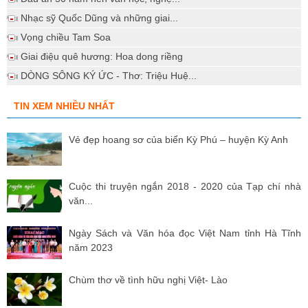
Nhạc sỹ Quốc Dũng và những giai...
Vọng chiều Tam Soa
Giai điệu quê hương: Hoa dong riềng
DÒNG SÔNG KÝ ỨC - Thơ: Triệu Huệ...
TIN XEM NHIỀU NHẤT
Vẻ đẹp hoang sơ của biển Kỳ Phú – huyện Kỳ Anh
Cuộc thi truyện ngắn 2018 - 2020 của Tạp chí nhà
văn...
Ngày Sách và Văn hóa đọc Việt Nam tỉnh Hà Tĩnh
năm 2023
Chùm thơ về tình hữu nghị Việt- Lào