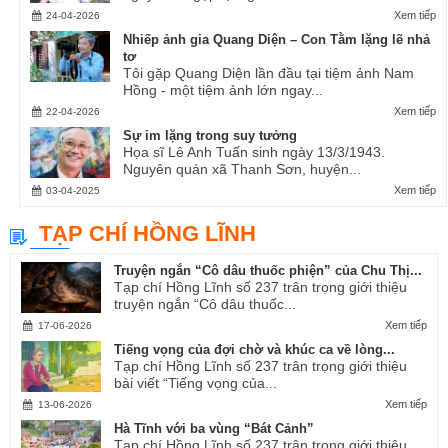
Xem tiếp
24-04-2026
Nhiếp ảnh gia Quang Diện – Con Tằm lặng lẽ nhả
tơ
Tôi gặp Quang Diện lần đầu tại tiệm ảnh Nam
Hồng - một tiệm ảnh lớn ngay...
Xem tiếp
22-04-2026
Sự im lặng trong suy tưởng
Họa sĩ Lê Anh Tuấn sinh ngày 13/3/1943.
Nguyên quán xã Thanh Sơn, huyện...
Xem tiếp
03-04-2025
TẠP CHÍ HỒNG LĨNH
Truyện ngắn “Cô dâu thuốc phiện” của Chu Thị...
Tạp chí Hồng Lĩnh số 237 trân trọng giới thiệu
truyện ngắn “Cô dâu thuốc...
Xem tiếp
17-06-2026
Tiếng vọng của đợi chờ và khúc ca về lòng...
Tạp chí Hồng Lĩnh số 237 trân trọng giới thiệu
bài viết “Tiếng vọng của...
Xem tiếp
13-06-2026
Hà Tĩnh với ba vùng “Bát Cảnh”
Tạp chí Hồng Lĩnh số 237 trân trọng giới thiệu